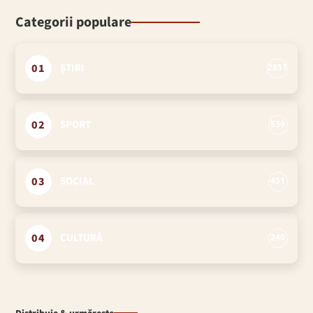
Categorii populare
01
ȘTIRI
2851
02
SPORT
539
03
SOCIAL
451
04
CULTURĂ
240