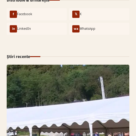
Distribuie & urmărește
f
Facebook
𝕏
X
in
LinkedIn
wa
WhatsApp
Știri recente