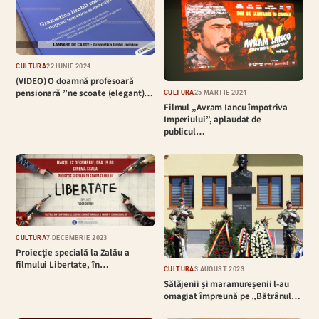
CULTURĂ
22 IUNIE 2024
(VIDEO) O doamnă profesoară
pensionară ”ne scoate (elegant)…
CULTURĂ
25 MARTIE 2024
Filmul „Avram Iancu împotriva
Imperiului”, aplaudat de
publicul…
CULTURĂ
7 DECEMBRIE 2023
Proiecție specială la Zalău a
filmului Libertate, în…
CULTURĂ
3 AUGUST 2023
Sălăjenii și maramureșenii l-au
omagiat împreună pe „Bătrânul…