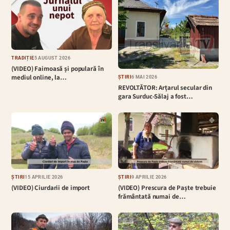
TRADIȚIE
5 AUGUST 2026
(VIDEO) Faimoasă și populară în
mediul online, la…
ȘTIRI
6 MAI 2026
REVOLTĂTOR: Arțarul secular din
gara Surduc-Sălaj a fost…
ȘTIRI
15 APRILIE 2026
ȘTIRI
9 APRILIE 2026
(VIDEO) Ciurdarii de import
(VIDEO) Prescura de Paște trebuie
frământată numai de…