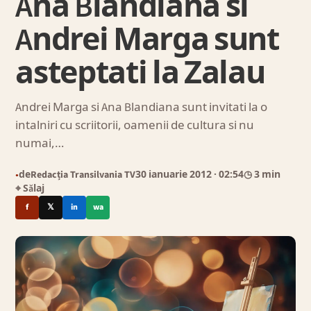
Ana Blandiana si
Andrei Marga sunt
asteptati la Zalau
Andrei Marga si Ana Blandiana sunt invitati la o
intalniri cu scriitorii, oamenii de cultura si nu
numai,…
de
Redacția Transilvania TV
30 ianuarie 2012
· 02:54
◷ 3 min
●
⌖ Sălaj
f
𝕏
in
wa