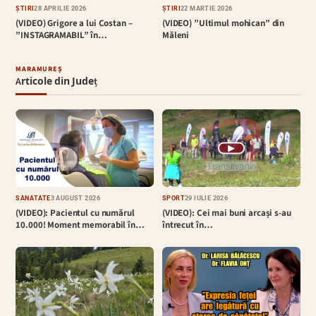
ȘTIRI
28 APRILIE 2026
ȘTIRI
22 MARTIE 2026
(VIDEO) Grigore a lui Costan –
(VIDEO) ”Ultimul mohican” din
”INSTAGRAMABIL” în…
Măleni
MARAMUREȘ
Articole din Județ
▶
SĂNĂTATE
3 AUGUST 2026
SPORT
29 IULIE 2026
(VIDEO): Pacientul cu numărul
(VIDEO): Cei mai buni arcași s-au
10.000! Moment memorabil în…
întrecut în…