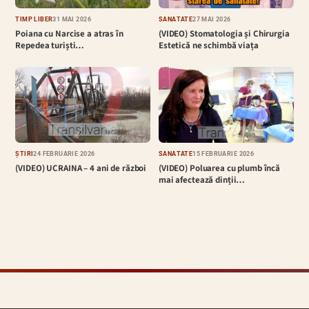
TIMP LIBER
31 MAI 2026
SĂNĂTATE
27 MAI 2026
Poiana cu Narcise a atras în
(VIDEO) Stomatologia și Chirurgia
Repedea turiști…
Estetică ne schimbă viața
ȘTIRI
24 FEBRUARIE 2026
SĂNĂTATE
15 FEBRUARIE 2026
(VIDEO) UCRAINA – 4 ani de război
(VIDEO) Poluarea cu plumb încă
mai afectează dinții…