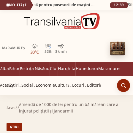
O veste foarte bună pentru posesorii de mașini electrice! Legea privind aprobarea Ordonanței de Urgență nr. 4/2026 a fost promulgată de președintele României și publicată în Monitorul Oficial.
NOUTĂȚI
12:39
Averse
MARAMUREȘ
30°C
52%
8 km/h
Alba
Bihor
Bistrița Năsăud
Cluj
Harghita
Hunedoara
Maramureș
Satu 
Acasă
Știri
Social
Economie
Cultură
Locuri
Editorial
⌄
⌄
⌄
⌄
Caut
Amendă de 1000 de lei pentru un băimărean care a
Acasă
/
înjurat polițiștii și jandarmii
ȘTIRI