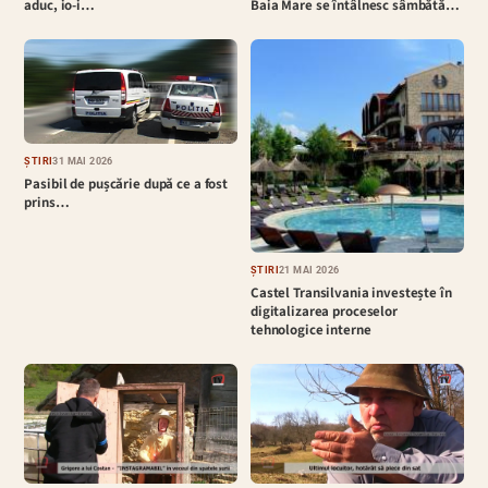
aduc, io-i…
Baia Mare se întâlnesc sâmbătă…
ȘTIRI
31 MAI 2026
Pasibil de pușcărie după ce a fost
prins…
ȘTIRI
21 MAI 2026
Castel Transilvania investește în
digitalizarea proceselor
tehnologice interne