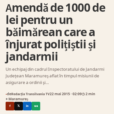
Amendă de 1000 de
lei pentru un
băimărean care a
înjurat polițiștii și
jandarmii
Un echipaj din cadrul Inspectoratului de Jandarmi
Judeţean Maramureş aflat în timpul misiunii de
asigurare a ordinii şi…
de
Redacția Transilvania TV
22 mai 2015
· 02:09
◷ 2 min
●
⌖ Maramureș
f
𝕏
in
wa