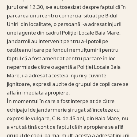
jurul orei 12.30, s-a autosesizat despre faptul că în
parcarea unui centru comercial situat pe B-dul
Unirii din localitate, o persoană i-a adresat injurii
unei agente din cadrul Poliţiei Locale Baia Mare.
Jandarmii au intervenit pentru a-l potoli pe
cetăţeanul care pe fondul nemulţumirii pentru
faptul că a fost amendat pentru parcare în loc
nepermis de către o agentă a Poliţiei Locale Baia
Mare, i-a adresat acesteia injurii şi cuvinte
jignitoare, expresii auzite de grupul de copii care se
afla în imediata apropiere.
În momentul în care a fost interpelat de către
echipajul de jandarmerie şi rugat să înceteze cu
expresiile vulgare, C.B. de 45 ani, din Baia Mare, nu
a vrut să ţină cont de faptul că în apropiere se află
grupul de copii, ba mai mult, acesta a adresat injurii