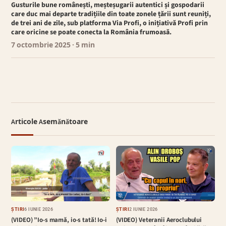
Gusturile bune românești, meșteșugarii autentici și gospodarii
care duc mai departe tradițiile din toate zonele țării sunt reuniți,
de trei ani de zile, sub platforma Via Profi, o inițiativă Profi prin
care oricine se poate conecta la România frumoasă.
7 octombrie 2025
· 5 min
Articole Asemănătoare
ȘTIRI
6 IUNIE 2026
ȘTIRI
2 IUNIE 2026
(VIDEO) ”Io-s mamă, io-s tată! Io-i
(VIDEO) Veteranii Aeroclubului