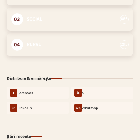
03
SOCIAL
885
04
RURAL
295
Distribuie & urmărește
f
Facebook
𝕏
X
in
LinkedIn
wa
WhatsApp
Știri recente