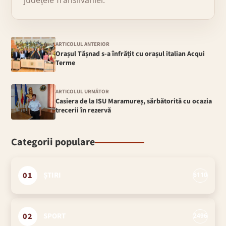
județele Transilvaniei.
ARTICOLUL ANTERIOR
Orașul Tășnad s-a înfrățit cu orașul italian Acqui
Terme
ARTICOLUL URMĂTOR
Casiera de la ISU Maramureș, sărbătorită cu ocazia
trecerii în rezervă
Categorii populare
01
ȘTIRI
6110
02
SPORT
2496