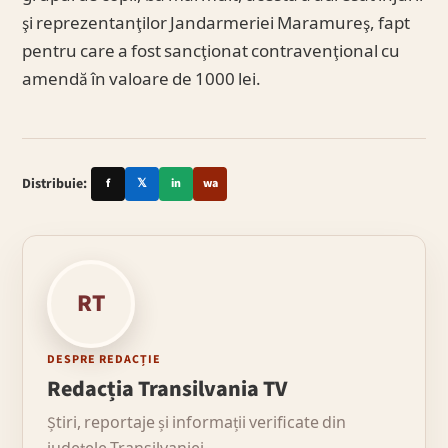
şi reprezentanţilor Jandarmeriei Maramureş, fapt
pentru care a fost sancţionat contravenţional cu
amendă în valoare de 1000 lei.
Distribuie:
f
𝕏
in
wa
RT
DESPRE REDACȚIE
Redacția Transilvania TV
Știri, reportaje și informații verificate din