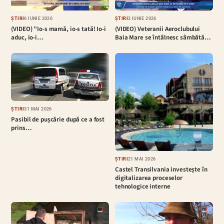
ȘTIRI
6 IUNIE 2026
ȘTIRI
2 IUNIE 2026
(VIDEO) ”Io-s mamă, io-s tată! Io-i
(VIDEO) Veteranii Aeroclubului
aduc, io-i…
Baia Mare se întâlnesc sâmbătă…
ȘTIRI
31 MAI 2026
Pasibil de pușcărie după ce a fost
prins…
ȘTIRI
21 MAI 2026
Castel Transilvania investește în
digitalizarea proceselor
tehnologice interne