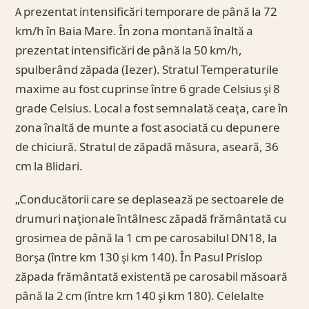
A prezentat intensificări temporare de până la 72
km/h în Baia Mare. În zona montană înaltă a
prezentat intensificări de până la 50 km/h,
spulberând zăpada (Iezer). Stratul Temperaturile
maxime au fost cuprinse între 6 grade Celsius şi 8
grade Celsius. Local a fost semnalată ceaţa, care în
zona înaltă de munte a fost asociată cu depunere
de chiciură. Stratul de zăpadă măsura, aseară, 36
cm la Blidari.
„Conducătorii care se deplasează pe sectoarele de
drumuri naţionale întâlnesc zăpadă frământată cu
grosimea de până la 1 cm pe carosabilul DN18, la
Borşa (între km 130 şi km 140). În Pasul Prislop
zăpada frământată existentă pe carosabil măsoară
până la 2 cm (între km 140 şi km 180). Celelalte