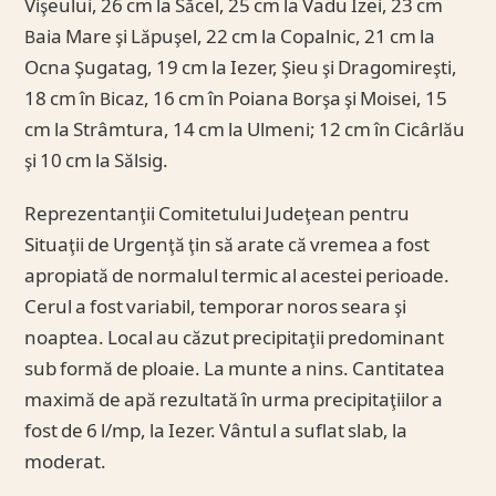
Vişeului, 26 cm la Săcel, 25 cm la Vadu Izei, 23 cm
Baia Mare şi Lăpuşel, 22 cm la Copalnic, 21 cm la
Ocna Şugatag, 19 cm la Iezer, Şieu şi Dragomireşti,
18 cm în Bicaz, 16 cm în Poiana Borşa şi Moisei, 15
cm la Strâmtura, 14 cm la Ulmeni; 12 cm în Cicârlău
şi 10 cm la Sălsig.
Reprezentanţii Comitetului Judeţean pentru
Situaţii de Urgenţă ţin să arate că vremea a fost
apropiată de normalul termic al acestei perioade.
Cerul a fost variabil, temporar noros seara şi
noaptea. Local au căzut precipitaţii predominant
sub formă de ploaie. La munte a nins. Cantitatea
maximă de apă rezultată în urma precipitaţiilor a
fost de 6 l/mp, la Iezer. Vântul a suflat slab, la
moderat.