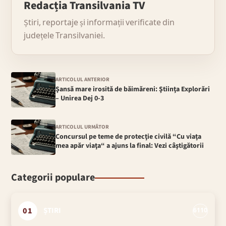
Redacția Transilvania TV
Știri, reportaje și informații verificate din
județele Transilvaniei.
ARTICOLUL ANTERIOR
Şansă mare irosită de băimăreni: Ştiinţa Explorări
– Unirea Dej 0-3
ARTICOLUL URMĂTOR
Concursul pe teme de protecţie civilă “Cu viaţa
mea apăr viaţa“ a ajuns la final: Vezi câştigătorii
Categorii populare
01
ȘTIRI
6110