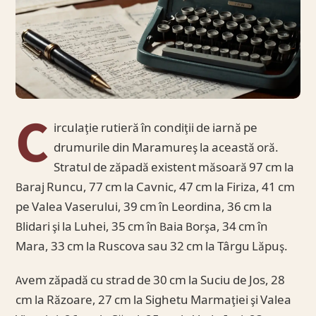
C
irculaţie rutieră în condiţii de iarnă pe
drumurile din Maramureş la această oră.
Stratul de zăpadă existent măsoară 97 cm la
Baraj Runcu, 77 cm la Cavnic, 47 cm la Firiza, 41 cm
pe Valea Vaserului, 39 cm în Leordina, 36 cm la
Blidari şi la Luhei, 35 cm în Baia Borşa, 34 cm în
Mara, 33 cm la Ruscova sau 32 cm la Târgu Lăpuş.
Avem zăpadă cu strad de 30 cm la Suciu de Jos, 28
cm la Răzoare, 27 cm la Sighetu Marmaţiei şi Valea