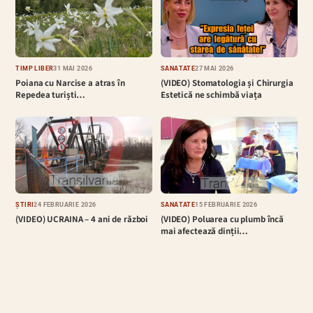
TIMP LIBER
31 MAI 2026
SĂNĂTATE
27 MAI 2026
Poiana cu Narcise a atras în
(VIDEO) Stomatologia și Chirurgia
Repedea turiști…
Estetică ne schimbă viața
ȘTIRI
24 FEBRUARIE 2026
SĂNĂTATE
15 FEBRUARIE 2026
(VIDEO) UCRAINA – 4 ani de război
(VIDEO) Poluarea cu plumb încă
mai afectează dinții…