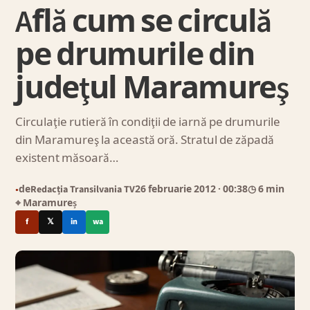
Află cum se circulă
pe drumurile din
judeţul Maramureş
Circulaţie rutieră în condiţii de iarnă pe drumurile
din Maramureş la această oră. Stratul de zăpadă
existent măsoară…
de
Redacția Transilvania TV
26 februarie 2012
· 00:38
◷ 6 min
●
⌖ Maramureș
f
𝕏
in
wa