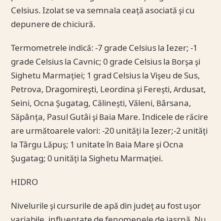
Celsius. Izolat se va semnala ceaţă asociată şi cu
depunere de chiciură.
Termometrele indică: -7 grade Celsius la Iezer; -1
grade Celsius la Cavnic; 0 grade Celsius la Borşa şi
Sighetu Marmaţiei; 1 grad Celsius la Vişeu de Sus,
Petrova, Dragomireşti, Leordina şi Fereşti, Ardusat,
Seini, Ocna Şugatag, Călineşti, Văleni, Bârsana,
Săpânţa, Pasul Gutâi şi Baia Mare. Indicele de răcire
are următoarele valori: -20 unităţi la Iezer;-2 unităţi
la Târgu Lăpuş; 1 unitate în Baia Mare şi Ocna
Şugatag; 0 unităţi la Sighetu Marmaţiei.
HIDRO
Nivelurile şi cursurile de apă din judeţ au fost uşor
variabile, influenţate de fenomenele de iasrnă. Nu