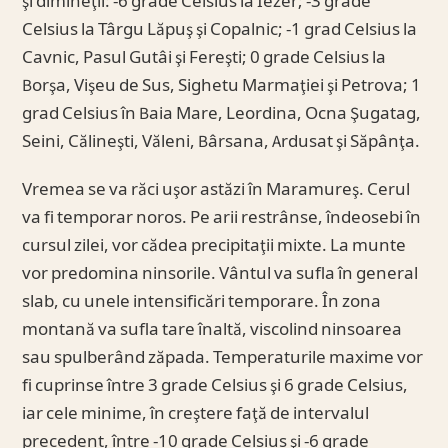
şi dimineţii: -6 grade Celsius la Iezer; -3 grade
Celsius la Târgu Lăpuş şi Copalnic; -1 grad Celsius la
Cavnic, Pasul Gutâi şi Fereşti; 0 grade Celsius la
Borşa, Vişeu de Sus, Sighetu Marmaţiei şi Petrova; 1
grad Celsius în Baia Mare, Leordina, Ocna Şugatag,
Seini, Călineşti, Văleni, Bârsana, Ardusat şi Săpânţa.
Vremea se va răci uşor astăzi în Maramureş. Cerul
va fi temporar noros. Pe arii restrânse, îndeosebi în
cursul zilei, vor cădea precipitaţii mixte. La munte
vor predomina ninsorile. Vântul va sufla în general
slab, cu unele intensificări temporare. În zona
montană va sufla tare înaltă, viscolind ninsoarea
sau spulberând zăpada. Temperaturile maxime vor
fi cuprinse între 3 grade Celsius şi 6 grade Celsius,
iar cele minime, în creştere faţă de intervalul
precedent, între -10 grade Celsius şi -6 grade