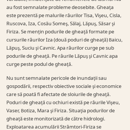
au fost semnalate probleme deosebite. Gheaţa
este prezentă pe malurile râurilor Tisa, Vişeu, Cisla,
Ruscova, Iza, Cosău Someş, Sălaj, Lăpuş, Săsar şi
Firiza. Se menţin podurile de gheaţă formate pe
cursurile râurilor Iza (două poduri de gheaţă) Baicu,
Lăpuş, Suciu şi Cavnic. Apa râurilor curge pe sub
podurile de gheaţă. Pe râurile Lăpuş şi Cavnic apa
curge peste podul de gheaţă.
Nu sunt semnalate pericole de inundaţii sau
gospodării, respectiv obiective sociale şi economice
care să poată fi afectate de sloiurile de gheaţă.
Poduri de gheaţă cu ochiuri există pe râurile Vişeu,
Vaser, Botiza, Mara şi Firiza. Situaţia podurilor de
gheaţă este monitorizată de către hidrologi.
Exploatarea acumulării Strâmtori-Firiza se