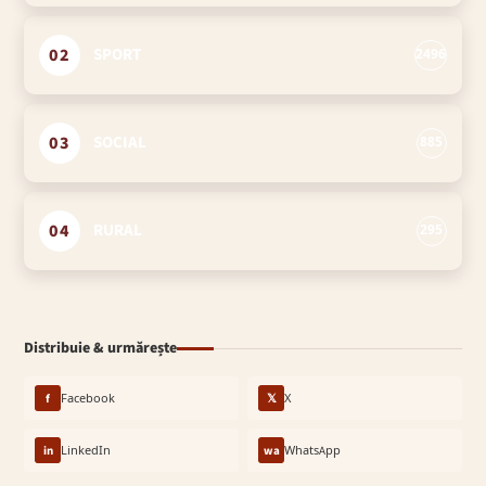
02
SPORT
2496
03
SOCIAL
885
04
RURAL
295
Distribuie & urmărește
f
Facebook
𝕏
X
in
LinkedIn
wa
WhatsApp