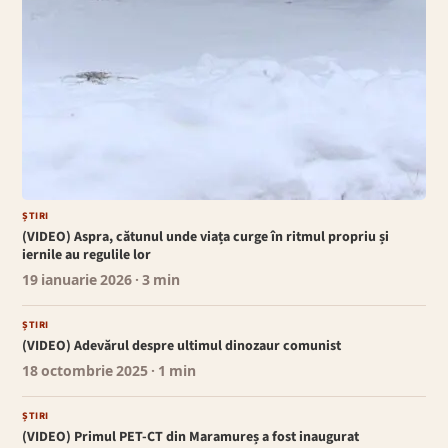
ȘTIRI
(VIDEO) Aspra, cătunul unde viața curge în ritmul propriu și
iernile au regulile lor
19 ianuarie 2026
· 3 min
ȘTIRI
(VIDEO) Adevărul despre ultimul dinozaur comunist
18 octombrie 2025
· 1 min
ȘTIRI
(VIDEO) Primul PET-CT din Maramureș a fost inaugurat