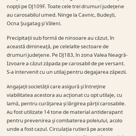
nopţii pe DJ109F. Toate cele trei drumuri judeţene
au carosabilul umed. Ninge la Cavnic, Budeşti,
Ocna Şugatag şi Văleni.
Precipitaţii sub formă de ninsoare au căzut, în
această dimineaţă, pe celelalte sectoare de
drumuri judeţene. Pe DJ183, în zona Valea Neagră-
Izvoare a căzut zăpada pe carosabil de pe versant.
S-a intervenit cu un utilaj pentru degajarea zăpezii.
Angajaţii societăţii care asigură şi întreţine
viabilitatea acestora au acţionat cu opt utilaje, cu
lamă, pentru curăţarea şi lărgirea părţii carosabile.
Au fost utilizate 14 tone de material antiderapant
pentru prevenirea şi combaterea poleiului, acolo
unde a fost cazul. Circulaţia rutieră pe aceste