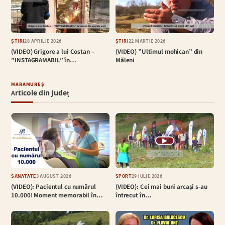
ȘTIRI
28 APRILIE 2026
ȘTIRI
22 MARTIE 2026
(VIDEO) Grigore a lui Costan –
(VIDEO) ”Ultimul mohican” din
”INSTAGRAMABIL” în…
Măleni
MARAMUREȘ
Articole din Județ
▶
SĂNĂTATE
3 AUGUST 2026
SPORT
29 IULIE 2026
(VIDEO): Pacientul cu numărul
(VIDEO): Cei mai buni arcași s-au
10.000! Moment memorabil în…
întrecut în…