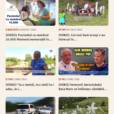
▶
SĂNĂTATE
3 AUGUST 2026
SPORT
29 IULIE 2026
(VIDEO): Pacientul cu numărul
(VIDEO): Cei mai buni arcași s-au
10.000! Moment memorabil în…
întrecut în…
ȘTIRI
6 IUNIE 2026
ȘTIRI
2 IUNIE 2026
(VIDEO) ”Io-s mamă, io-s tată! Io-i
(VIDEO) Veteranii Aeroclubului
aduc, io-i…
Baia Mare se întâlnesc sâmbătă…