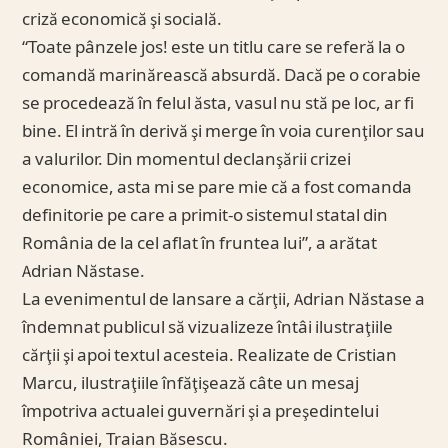
criză economică şi socială.
“Toate pânzele jos! este un titlu care se referă la o
comandă marinărească absurdă. Dacă pe o corabie
se procedează în felul ăsta, vasul nu stă pe loc, ar fi
bine. El intră în derivă şi merge în voia curenţilor sau
a valurilor. Din momentul declanşării crizei
economice, asta mi se pare mie că a fost comanda
definitorie pe care a primit-o sistemul statal din
România de la cel aflat în fruntea lui”, a arătat
Adrian Năstase.
La evenimentul de lansare a cărţii, Adrian Năstase a
îndemnat publicul să vizualizeze întâi ilustraţiile
cărţii şi apoi textul acesteia. Realizate de Cristian
Marcu, ilustraţiile înfăţişează câte un mesaj
împotriva actualei guvernări şi a preşedintelui
României, Traian Băsescu.