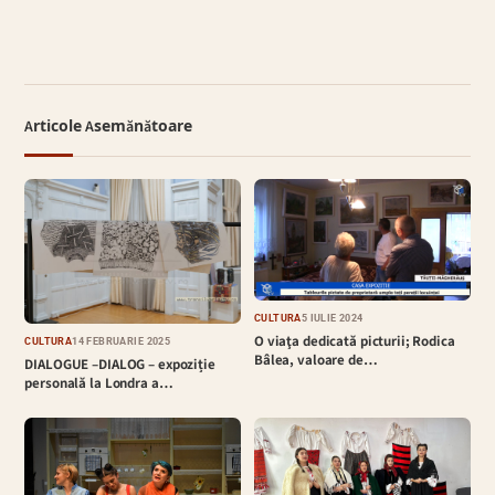
Articole Asemănătoare
CULTURĂ
5 IULIE 2024
O viaţa dedicată picturii; Rodica
CULTURĂ
14 FEBRUARIE 2025
Bâlea, valoare de…
DIALOGUE –DIALOG – expoziție
personală la Londra a…