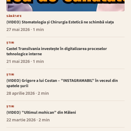
SĂNĂTATE
(VIDEO) Stomatologia și Chirurgia Estetică ne schimbă viața
27 mai 2026
· 1 min
ȘTIRI
Castel Transilvania investește în digitalizarea proceselor
tehnologice interne
21 mai 2026
· 1 min
ȘTIRI
(VIDEO) Grigore a lui Costan – ”INSTAGRAMABIL” în veceul din
spatele șurii
28 aprilie 2026
· 2 min
ȘTIRI
(VIDEO) ”Ultimul mohican” din Măleni
22 martie 2026
· 2 min