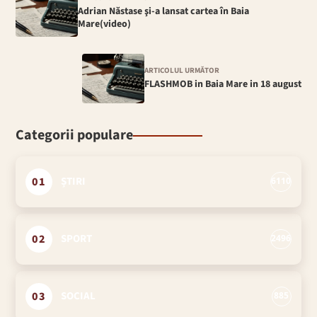
Adrian Năstase şi-a lansat cartea în Baia
Mare(video)
ARTICOLUL URMĂTOR
FLASHMOB in Baia Mare in 18 august
Categorii populare
01
ȘTIRI
6110
02
SPORT
2496
03
SOCIAL
885