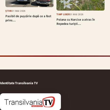
ȘTIRI
31 MAI 2026
TIMP LIBER
31 MAI 2026
Pasibil de pușcărie după ce a fost
Poiana cu Narcise a atras în
prins…
Repedea turiști…
Identitate Transilvania TV