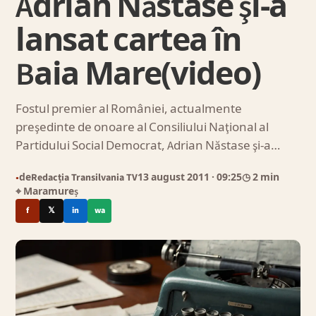
Adrian Năstase şi-a
lansat cartea în
Baia Mare(video)
Fostul premier al României, actualmente
preşedinte de onoare al Consiliului Naţional al
Partidului Social Democrat, Adrian Năstase şi-a…
de
Redacția Transilvania TV
13 august 2011
· 09:25
◷ 2 min
●
⌖ Maramureș
f
𝕏
in
wa