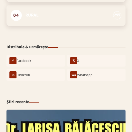
04
RURAL
295
Distribuie & urmărește
f
Facebook
𝕏
X
in
LinkedIn
wa
WhatsApp
Știri recente