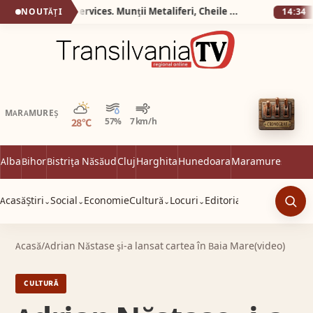
Silva Logistic Services. Munții Metaliferi, Cheile Cipului, Almașu Mare, o călătorie spre inima de piatră și verdeață a Apusenilor.
NOUTĂȚI
14:34
Parțial noros
MARAMUREȘ
28°C
57%
7 km/h
Alba
Bihor
Bistrița Năsăud
Cluj
Harghita
Hunedoara
Maramureș
Satu 
Acasă
Știri
Social
Economie
Cultură
Locuri
Editorial
⌄
⌄
⌄
⌄
Caut
Acasă
/
Adrian Năstase şi-a lansat cartea în Baia Mare(video)
CULTURĂ