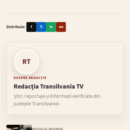
Distribuie:
f
𝕏
in
wa
RT
DESPRE REDACȚIE
Redacția Transilvania TV
Știri, reportaje și informații verificate din
județele Transilvaniei.
ARTICOLUL ANTERIOR