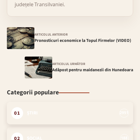
județele Transilvaniei.
ARTICOLUL ANTERIOR
Pronosticuri economice la Topul Firmelor (VIDEO)
ARTICOLUL URMĂTOR
Adăpost pentru maidanezii din Hunedoara
Categorii populare
01
ȘTIRI
2951
02
SOCIAL
188