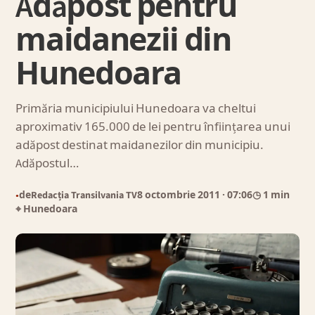
Adăpost pentru
maidanezii din
Hunedoara
Primăria municipiului Hunedoara va cheltui
aproximativ 165.000 de lei pentru înființarea unui
adăpost destinat maidanezilor din municipiu.
Adăpostul…
de
Redacția Transilvania TV
8 octombrie 2011
· 07:06
◷ 1 min
●
⌖ Hunedoara