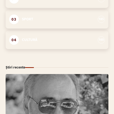
03
SPORT
185
04
CULTURĂ
160
Știri recente