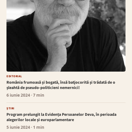
EDITORIAL
România frumoasă și bogată, însă batjocorită și trădată de o
șleahtă de pseudo-politicieni nemernici!
6 iunie 2024
· 7 min
ȘTIRI
Program prelungit la Evidența Persoanelor Deva, în perioada
alegerilor locale și europarlamentare
5 iunie 2024
· 1 min