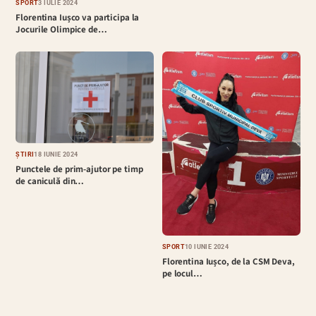
SPORT
3 IULIE 2024
Florentina Iușco va participa la
Jocurile Olimpice de…
ȘTIRI
18 IUNIE 2024
Punctele de prim-ajutor pe timp
de caniculă din…
SPORT
10 IUNIE 2024
Florentina Iușco, de la CSM Deva,
pe locul…