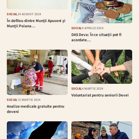
SOCIAL
24 AUGUST 2024
În defileu dintre Munţii Apuseni şi
Munţii Poiana…
SOCIAL
4 APRILIE 2024
DAS Deva: În ce situații pot fi
acordate…
SOCIAL
4 MARTIE 2024
Voluntariat pentru seniorii Devei
SOCIAL
12 MARTIE 2024
Analize medicale gratuite pentru
deveni