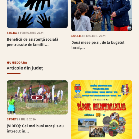
SOCIAL
1 FEBRUARIE 2024
SOCIAL
8 IANUARIE 2024
Beneficii de asistență socială
Două mese pe zi, de la bugetul
pentru sute de familii…
local,…
HUNEDOARA
Articole din Județ
▶
SPORT
29 IULIE 2026
(VIDEO): Cei mai buni arcași s-au
întrecut în…