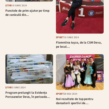
ȘTIRI
18 IUNIE 2024
Punctele de prim-ajutor pe timp
de caniculă din…
SPORT
10 IUNIE 2024
Florentina Iușco, de la CSM Deva,
pe locul…
ȘTIRI
5 IUNIE 2024
Program prelungit la Evidența
SPORT
28 MAI 2024
Persoanelor Deva, în perioada…
Noi rezultate de top pentru
dansatorii sportivi de…