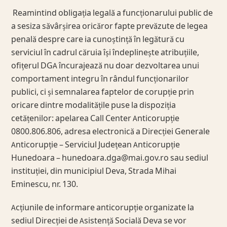
Reamintind obligația legală a funcționarului public de
a sesiza săvârșirea oricăror fapte prevăzute de legea
penală despre care ia cunoștință în legătură cu
serviciul în cadrul căruia își îndeplinește atribuțiile,
ofițerul DGA încurajează nu doar dezvoltarea unui
comportament integru în rândul funcționarilor
publici, ci și semnalarea faptelor de corupție prin
oricare dintre modalitățile puse la dispoziția
cetățenilor: apelarea Call Center Anticorupție
0800.806.806, adresa electronică a Direcției Generale
Anticorupție – Serviciul Județean Anticorupție
Hunedoara –
hunedoara.dga@mai.gov.ro
sau sediul
instituției, din municipiul Deva, Strada Mihai
Eminescu, nr. 130.
Acțiunile de informare anticorupție organizate la
sediul Direcției de Asistență Socială Deva se vor