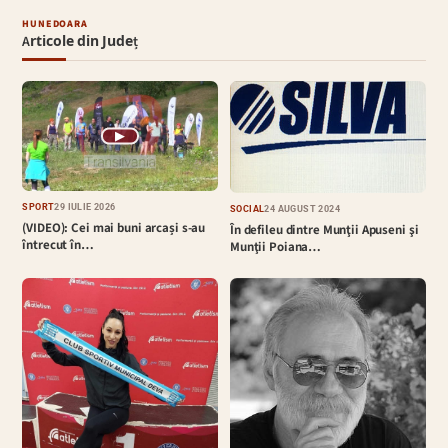
HUNEDOARA
Articole din Județ
▶
SPORT
29 IULIE 2026
SOCIAL
24 AUGUST 2024
(VIDEO): Cei mai buni arcași s-au
În defileu dintre Munţii Apuseni şi
întrecut în…
Munţii Poiana…