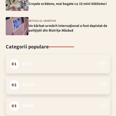
Creșele orădene, mai bogate cu 15 mini biblioteci
ARTICOLUL URMĂTOR
Un bărbat urmărit internaţional a fost depistat de
poliţiştii din Bistriţa-Năsăud
Categorii populare
01
ȘTIRI
2951
02
SOCIAL
188
03
SPORT
185