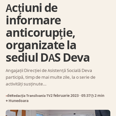
Acțiuni de
informare
anticorupție,
organizate la
sediul DAS Deva
Angajații Direcției de Asistență Socială Deva
participă, timp de mai multe zile, la o serie de
activități susținute…
de
Redacția Transilvania TV
2 februarie 2023
· 05:37
◷ 2 min
●
⌖ Hunedoara