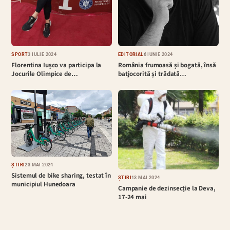
EDITORIAL
6 IUNIE 2024
SPORT
3 IULIE 2024
România frumoasă și bogată, însă
Florentina Iușco va participa la
batjocorită și trădată…
Jocurile Olimpice de…
ȘTIRI
23 MAI 2024
Sistemul de bike sharing, testat în
ȘTIRI
13 MAI 2024
municipiul Hunedoara
Campanie de dezinsecție la Deva,
17-24 mai