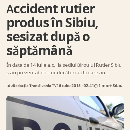
Accident rutier
produs în Sibiu,
sesizat după o
săptămână
În data de 14 iulie a.c., la sediul Biroului Rutier Sibiu
s-au prezentat doi conducători auto care au…
de
Redacția Transilvania TV
16 iulie 2015
· 02:41
◷ 1 min
⌖ Sibiu
●