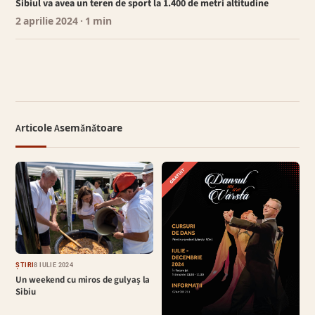
Sibiul va avea un teren de sport la 1.400 de metri altitudine
2 aprilie 2024
· 1 min
Articole Asemănătoare
ȘTIRI
8 IULIE 2024
Un weekend cu miros de gulyaș la
Sibiu