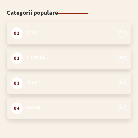
Categorii populare
01
ȘTIRI
2725
02
CULTURĂ
167
03
SPORT
127
04
SOCIAL
110