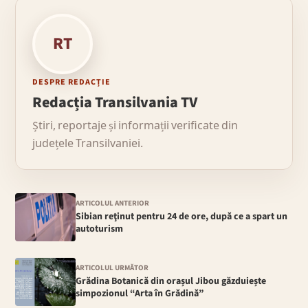
RT
DESPRE REDACȚIE
Redacția Transilvania TV
Știri, reportaje și informații verificate din
județele Transilvaniei.
ARTICOLUL ANTERIOR
Sibian reţinut pentru 24 de ore, după ce a spart un
autoturism
ARTICOLUL URMĂTOR
Grădina Botanică din orașul Jibou găzduiește
simpozionul “Arta în Grădină”