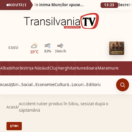
Silva Logistic Services. În inima Munților Apuseni, comuna Vidra, există un loc care pare să fi rămas prins între două lumi: prezentul liniștit al satului de munte și trecutul îndepărtat al unei mări dispărute, Dealul cu Melci.
NOUTĂȚI
13:23
Parțial noros
SIBIU
19°C
82%
3 km/h
Alba
Bihor
Bistrița Năsăud
Cluj
Harghita
Hunedoara
Maramureș
Satu 
Acasă
Știri
Social
Economie
Cultură
Locuri
Editorial
⌄
⌄
⌄
⌄
Caut
Accident rutier produs în Sibiu, sesizat după o
Acasă
/
săptămână
ȘTIRI