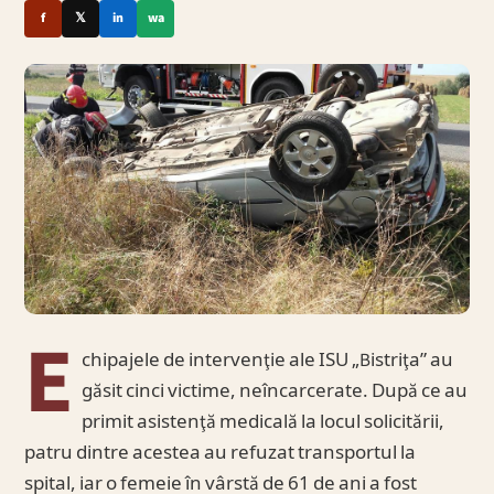
f
𝕏
in
wa
E
chipajele de intervenţie ale ISU „Bistriţa” au
găsit cinci victime, neîncarcerate. După ce au
primit asistenţă medicală la locul solicitării,
patru dintre acestea au refuzat transportul la
spital, iar o femeie în vârstă de 61 de ani a fost