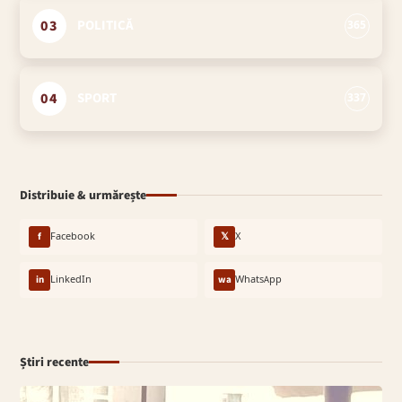
03
POLITICĂ
365
04
SPORT
337
Distribuie & urmărește
f
Facebook
𝕏
X
in
LinkedIn
wa
WhatsApp
Știri recente