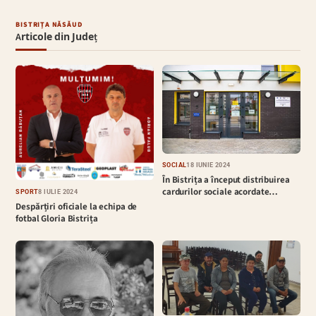
BISTRIȚA NĂSĂUD
Articole din Județ
SOCIAL
18 IUNIE 2024
În Bistrița a început distribuirea
cardurilor sociale acordate…
SPORT
8 IULIE 2024
Despărțiri oficiale la echipa de
fotbal Gloria Bistrița