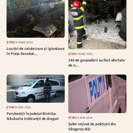
ȘTIRI
10 IUNIE 2024
Lucrări de salubrizare și igienizare
în Piața Decebal…
ȘTIRI
5 IUNIE 2024
240 de gospodării au fost afectate
de o…
ȘTIRI
23 MAI 2024
Percheziții în județul Bistrița-
Năsăud la traficanții de droguri
ȘTIRI
13 MAI 2024
Șofer reținut de polițiștii din
Sângeroz-Băi