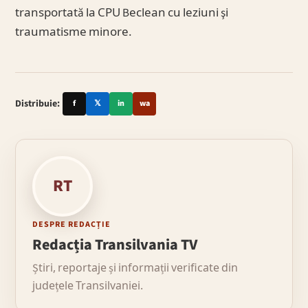
transportată la CPU Beclean cu leziuni şi
traumatisme minore.
Distribuie:
f
𝕏
in
wa
RT
DESPRE REDACȚIE
Redacția Transilvania TV
Știri, reportaje și informații verificate din
județele Transilvaniei.