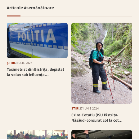
Articole Asemănătoare
ȘTIRI
3 IULIE 2024
Taximetrist din Bistrița, depistat
la volan sub influența…
ȘTIRI
27 IUNIE 2024
Crina Cotutiu (ISU Bistrița-
Năsăud) concurat cot la cot…