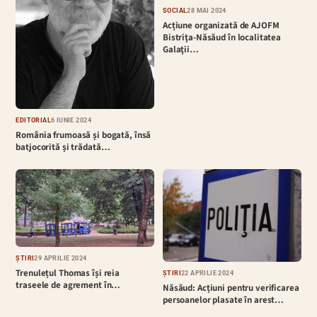
SOCIAL
28 MAI 2024
Acțiune organizată de AJOFM
Bistriţa-Năsăud în localitatea
Galaţii…
EDITORIAL
6 IUNIE 2024
România frumoasă și bogată, însă
batjocorită și trădată…
ȘTIRI
29 APRILIE 2024
Trenulețul Thomas își reia
ȘTIRI
22 APRILIE 2024
traseele de agrement în…
Năsăud: Acțiuni pentru verificarea
persoanelor plasate în arest…