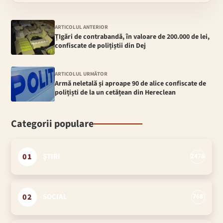
ARTICOLUL ANTERIOR
ȚIgări de contrabandă, în valoare de 200.000 de lei,
confiscate de polițiștii din Dej
ARTICOLUL URMĂTOR
Armă neletală și aproape 90 de alice confiscate de
polițiști de la un cetățean din Hereclean
Categorii populare
01
ȘTIRI
2478
02
SOCIAL
768