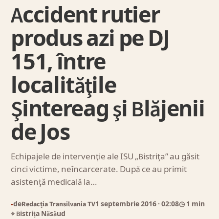
Accident rutier
produs azi pe DJ
151, între
localităţile
Şintereag şi Blăjenii
de Jos
Echipajele de intervenţie ale ISU „Bistriţa” au găsit
cinci victime, neîncarcerate. După ce au primit
asistenţă medicală la…
de
Redacția Transilvania TV
1 septembrie 2016
· 02:08
◷ 1 min
●
⌖ Bistrița Năsăud