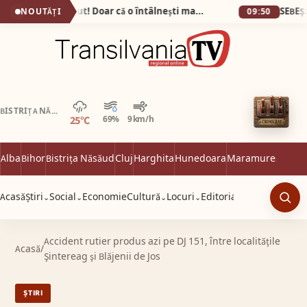
Bunătatea n-a dispărut! Doar că o întâlnești mai rar…
NOUTĂȚI
09:50
Ploaie
BISTRIȚA NĂSĂUD
25°C
69%
9 km/h
Alba
Bihor
Bistrița Năsăud
Cluj
Harghita
Hunedoara
Maramureș
Satu 
Acasă
Știri
Social
Economie
Cultură
Locuri
Editorial
⌄
⌄
⌄
⌄
Caut
Accident rutier produs azi pe DJ 151, între localităţile
Acasă
/
Şintereag şi Blăjenii de Jos
ȘTIRI