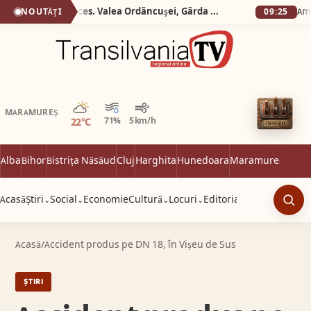
Silva logistic Services. Valea Ordâncușei, Gârda de Sus, Poarta lui Ionele, Corobana lui Gârda, Peșteră Scărișoara.
NOUTĂȚI
09:25
Parțial noros
MARAMUREȘ
22°C
71%
5 km/h
Alba
Bihor
Bistrița Năsăud
Cluj
Harghita
Hunedoara
Maramureș
Satu 
Acasă
Știri
Social
Economie
Cultură
Locuri
Editorial
⌄
⌄
⌄
⌄
Caut
Acasă
/
Accident produs pe DN 18, în Vișeu de Sus
ȘTIRI