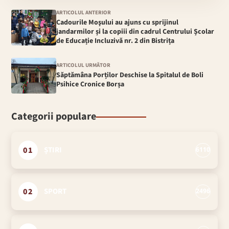
ARTICOLUL ANTERIOR
Cadourile Moşului au ajuns cu sprijinul
jandarmilor și la copiii din cadrul Centrului Școlar
de Educație Incluzivă nr. 2 din Bistrița
ARTICOLUL URMĂTOR
Săptămâna Porților Deschise la Spitalul de Boli
Psihice Cronice Borșa
Categorii populare
01
ȘTIRI
6110
02
SPORT
2496