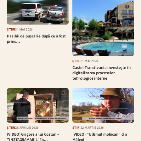
ȘTIRI
31 MAI 2026
Pasibil de pușcărie după ce a fost
prins…
ȘTIRI
21 MAI 2026
Castel Transilvania investește în
digitalizarea proceselor
tehnologice interne
ȘTIRI
28 APRILIE 2026
ȘTIRI
22 MARTIE 2026
(VIDEO) Grigore a lui Costan –
(VIDEO) ”Ultimul mohican” din
”INSTAGRAMABIL” în…
Măleni