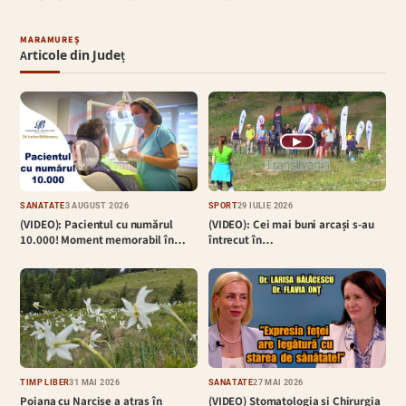
MARAMUREȘ
Articole din Județ
▶
SĂNĂTATE
3 AUGUST 2026
SPORT
29 IULIE 2026
(VIDEO): Pacientul cu numărul
(VIDEO): Cei mai buni arcași s-au
10.000! Moment memorabil în…
întrecut în…
TIMP LIBER
31 MAI 2026
SĂNĂTATE
27 MAI 2026
Poiana cu Narcise a atras în
(VIDEO) Stomatologia și Chirurgia