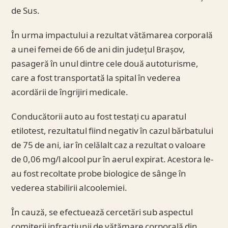
de Sus.
În urma impactului a rezultat vătămarea corporală
a unei femei de 66 de ani din județul Brașov,
pasageră în unul dintre cele două autoturisme,
care a fost transportată la spital în vederea
acordării de îngrijiri medicale.
Conducătorii auto au fost testați cu aparatul
etilotest, rezultatul fiind negativ în cazul bărbatului
de 75 de ani, iar în celălalt caz a rezultat o valoare
de 0,06 mg/l alcool pur în aerul expirat. Acestora le-
au fost recoltate probe biologice de sânge în
vederea stabilirii alcoolemiei.
În cauză, se efectuează cercetări sub aspectul
comiterii infracțiunii de vătămare corporală din