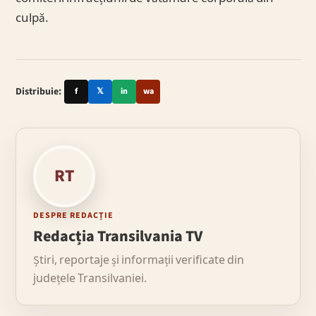
culpă.
Distribuie:
f
𝕏
in
wa
RT
DESPRE REDACȚIE
Redacția Transilvania TV
Știri, reportaje și informații verificate din
județele Transilvaniei.