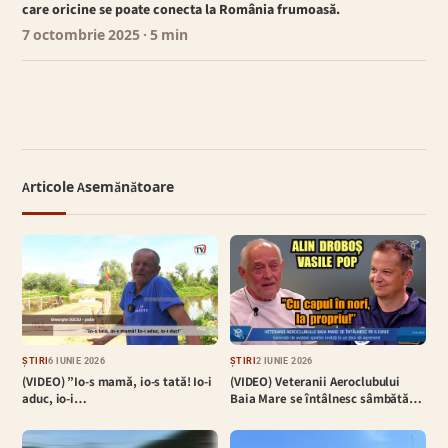
care oricine se poate conecta la România frumoasă.
7 octombrie 2025
· 5 min
Articole Asemănătoare
ȘTIRI
6 IUNIE 2026
ȘTIRI
2 IUNIE 2026
(VIDEO) ”Io-s mamă, io-s tată! Io-i
(VIDEO) Veteranii Aeroclubului
aduc, io-i…
Baia Mare se întâlnesc sâmbătă…