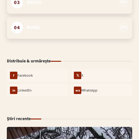
03
SOCIAL
885
04
RURAL
295
Distribuie & urmărește
f
Facebook
𝕏
X
in
LinkedIn
wa
WhatsApp
Știri recente