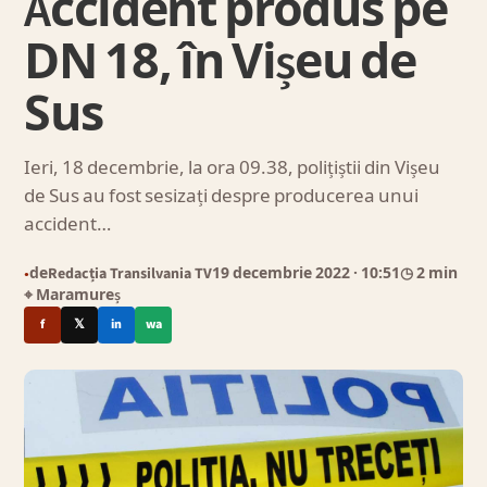
Accident produs pe
DN 18, în Vișeu de
Sus
Ieri, 18 decembrie, la ora 09.38, polițiștii din Vișeu
de Sus au fost sesizați despre producerea unui
accident…
de
Redacția Transilvania TV
19 decembrie 2022
· 10:51
◷ 2 min
●
⌖ Maramureș
f
𝕏
in
wa