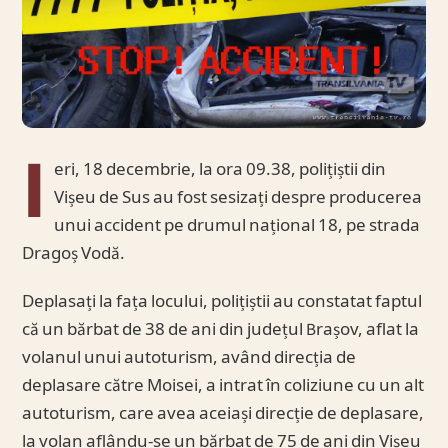
I
eri, 18 decembrie, la ora 09.38, polițiștii din
Vișeu de Sus au fost sesizați despre producerea
unui accident pe drumul național 18, pe strada
Dragoș Vodă.
Deplasați la fața locului, polițiștii au constatat faptul
că un bărbat de 38 de ani din județul Brașov, aflat la
volanul unui autoturism, având direcția de
deplasare către Moisei, a intrat în coliziune cu un alt
autoturism, care avea aceiași direcție de deplasare,
la volan aflându-se un bărbat de 75 de ani din Vișeu