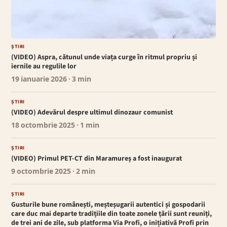
ȘTIRI
(VIDEO) Aspra, cătunul unde viața curge în ritmul propriu și
iernile au regulile lor
19 ianuarie 2026
· 3 min
ȘTIRI
(VIDEO) Adevărul despre ultimul dinozaur comunist
18 octombrie 2025
· 1 min
ȘTIRI
(VIDEO) Primul PET-CT din Maramureș a fost inaugurat
9 octombrie 2025
· 2 min
ȘTIRI
Gusturile bune românești, meșteșugarii autentici și gospodarii
care duc mai departe tradițiile din toate zonele țării sunt reuniți,
de trei ani de zile, sub platforma Via Profi, o inițiativă Profi prin