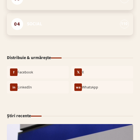
04
SOCIAL
110
Distribuie & urmărește
f
Facebook
𝕏
X
in
LinkedIn
wa
WhatsApp
Știri recente