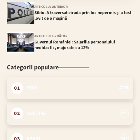
ARTICOLUL ANTERIOR
Sibiu: A traversat strada prin loc nepermis și a fost
lovit de o mașină
ARTICOLUL URMĂTOR
Guvernul României: Salariile personalului
nedidactic, majorate cu 12%
Categorii populare
01
ȘTIRI
2725
02
CULTURĂ
167
03
SPORT
127