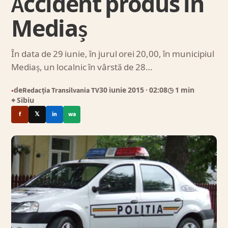
Accident produs în
Mediaș
În data de 29 iunie, în jurul orei 20,00, în municipiul
Mediaș, un localnic în vârstă de 28…
de
Redacția Transilvania TV
30 iunie 2015
· 02:08
◷ 1 min
●
⌖ Sibiu
f
𝕏
in
wa