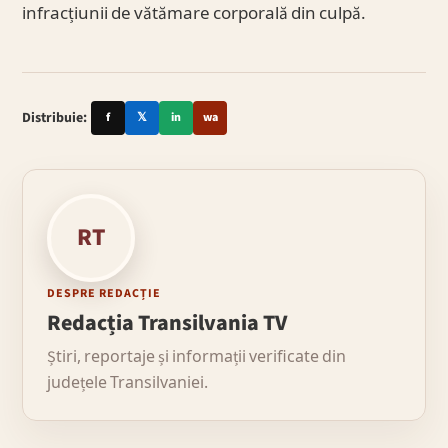
infracțiunii de vătămare corporală din culpă.
Distribuie:
f
𝕏
in
wa
RT
DESPRE REDACȚIE
Redacția Transilvania TV
Știri, reportaje și informații verificate din
județele Transilvaniei.