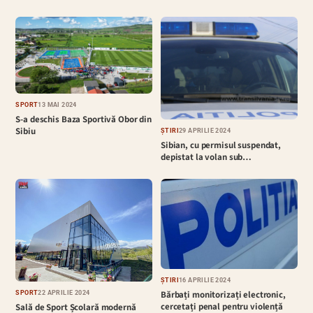
SPORT
13 MAI 2024
S-a deschis Baza Sportivă Obor din
Sibiu
ȘTIRI
29 APRILIE 2024
Sibian, cu permisul suspendat,
depistat la volan sub…
ȘTIRI
16 APRILIE 2024
Bărbați monitorizați electronic,
SPORT
22 APRILIE 2024
cercetați penal pentru violență
Sală de Sport Școlară modernă