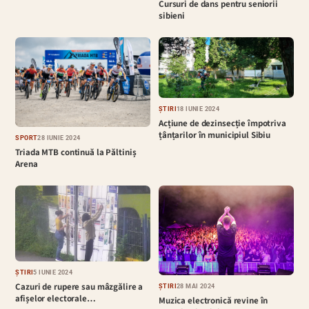
Cursuri de dans pentru seniorii
sibieni
ȘTIRI
18 IUNIE 2024
Acțiune de dezinsecție împotriva
țânțarilor în municipiul Sibiu
SPORT
28 IUNIE 2024
Triada MTB continuă la Păltiniș
Arena
ȘTIRI
5 IUNIE 2024
Cazuri de rupere sau mâzgălire a
ȘTIRI
28 MAI 2024
afișelor electorale…
Muzica electronică revine în