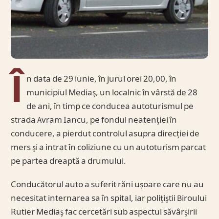
Î
n data de 29 iunie, în jurul orei 20,00, în
municipiul Mediaș, un localnic în vârstă de 28
de ani, în timp ce conducea autoturismul pe
strada Avram Iancu, pe fondul neatenției în
conducere, a pierdut controlul asupra direcției de
mers și a intrat în coliziune cu un autoturism parcat
pe partea dreaptă a drumului.
Conducătorul auto a suferit răni ușoare care nu au
necesitat internarea sa în spital, iar polițiștii Biroului
Rutier Mediaș fac cercetări sub aspectul săvârșirii