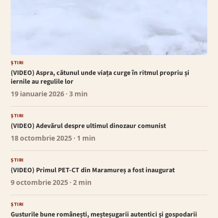
ȘTIRI
(VIDEO) Aspra, cătunul unde viața curge în ritmul propriu și
iernile au regulile lor
19 ianuarie 2026
· 3 min
ȘTIRI
(VIDEO) Adevărul despre ultimul dinozaur comunist
18 octombrie 2025
· 1 min
ȘTIRI
(VIDEO) Primul PET-CT din Maramureș a fost inaugurat
9 octombrie 2025
· 2 min
ȘTIRI
Gusturile bune românești, meșteșugarii autentici și gospodarii