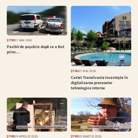
ȘTIRI
31 MAI 2026
Pasibil de pușcărie după ce a fost
prins…
ȘTIRI
21 MAI 2026
Castel Transilvania investește în
digitalizarea proceselor
tehnologice interne
ȘTIRI
28 APRILIE 2026
ȘTIRI
22 MARTIE 2026