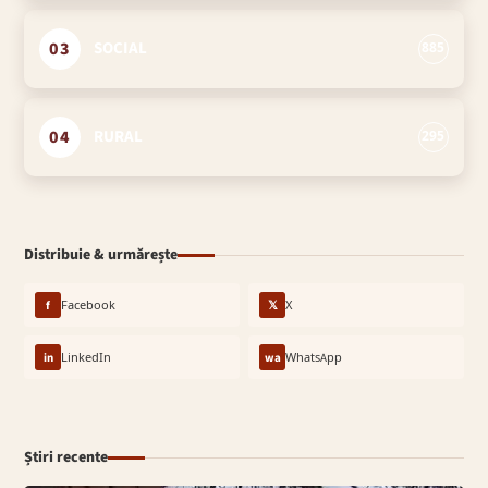
03
SOCIAL
885
04
RURAL
295
Distribuie & urmărește
f
Facebook
𝕏
X
in
LinkedIn
wa
WhatsApp
Știri recente