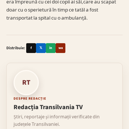
era împreună cu cei doi copii ai săi,care au scapat
doar cu o sperietură în timp ce tatăl a fost
transportat la spital cu o ambulanţă.
Distribuie:
f
𝕏
in
wa
RT
DESPRE REDACȚIE
Redacția Transilvania TV
Știri, reportaje și informații verificate din
județele Transilvaniei.