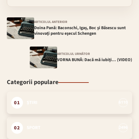
ARTICOLUL ANTERIOR
Doina Pană: Baconschi, Igaş, Boc şi Băsescu sunt
vinovaţi pentru eşecul Schengen
ARTICOLUL URMĂTOR
VORNA BUNĂ: Dacă mă iubiţi… (VIDEO)
Categorii populare
01
ȘTIRI
6110
02
SPORT
2496