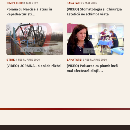
TIMP LIBER
31 MAI 2026
SĂNĂTATE
27 MAI 2026
Poiana cu Narcise a atras în
(VIDEO) Stomatologia și Chirurgia
Repedea turiști…
Estetică ne schimbă viața
ȘTIRI
24 FEBRUARIE 2026
SĂNĂTATE
15 FEBRUARIE 2026
(VIDEO) UCRAINA – 4 ani de război
(VIDEO) Poluarea cu plumb încă
mai afectează dinții…