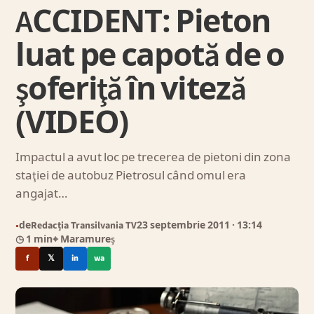
ACCIDENT: Pieton
luat pe capotă de o
şoferiţă în viteză
(VIDEO)
Impactul a avut loc pe trecerea de pietoni din zona
staţiei de autobuz Pietrosul când omul era
angajat…
de
Redacția Transilvania TV
23 septembrie 2011
· 13:14
●
◷ 1 min
⌖ Maramureș
f
𝕏
in
wa