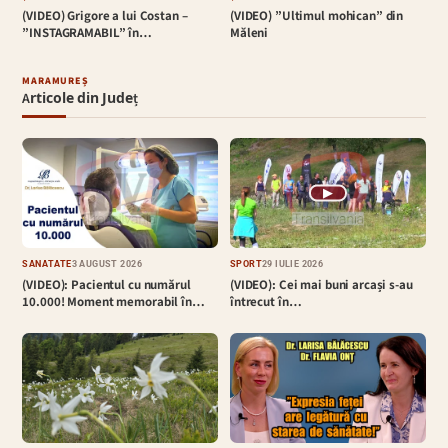
(VIDEO) Grigore a lui Costan –
(VIDEO) ”Ultimul mohican” din
”INSTAGRAMABIL” în…
Măleni
MARAMUREȘ
Articole din Județ
▶
SĂNĂTATE
3 AUGUST 2026
SPORT
29 IULIE 2026
(VIDEO): Pacientul cu numărul
(VIDEO): Cei mai buni arcași s-au
10.000! Moment memorabil în…
întrecut în…