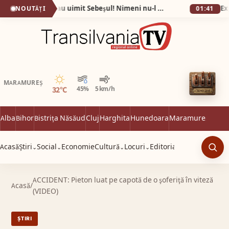
Fotografiile care au uimit Sebeșul! Nimeni nu-l mai recunoaște pe Eugen după ce a slăbit 60 de kilograme în 9 luni!
NOUTĂȚI
01:41
Senin
MARAMUREȘ
32°C
45%
5 km/h
Alba
Bihor
Bistrița Năsăud
Cluj
Harghita
Hunedoara
Maramureș
Satu 
Acasă
Știri
Social
Economie
Cultură
Locuri
Editorial
⌄
⌄
⌄
⌄
Caut
ACCIDENT: Pieton luat pe capotă de o şoferiţă în viteză
Acasă
/
(VIDEO)
ȘTIRI