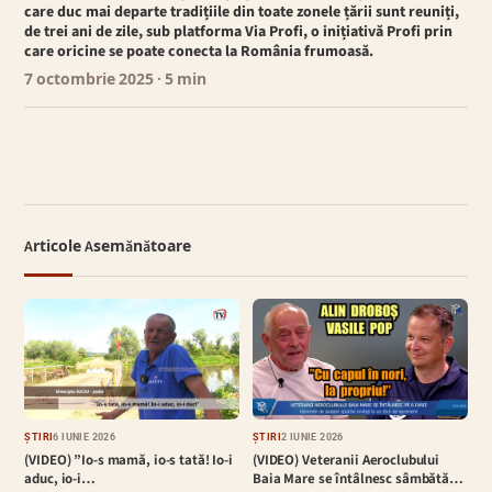
care duc mai departe tradițiile din toate zonele țării sunt reuniți,
de trei ani de zile, sub platforma Via Profi, o inițiativă Profi prin
care oricine se poate conecta la România frumoasă.
7 octombrie 2025
· 5 min
Articole Asemănătoare
ȘTIRI
6 IUNIE 2026
ȘTIRI
2 IUNIE 2026
(VIDEO) ”Io-s mamă, io-s tată! Io-i
(VIDEO) Veteranii Aeroclubului
aduc, io-i…
Baia Mare se întâlnesc sâmbătă…