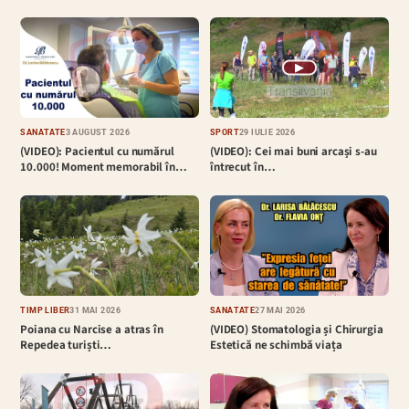
▶
SĂNĂTATE
3 AUGUST 2026
SPORT
29 IULIE 2026
(VIDEO): Pacientul cu numărul
(VIDEO): Cei mai buni arcași s-au
10.000! Moment memorabil în…
întrecut în…
TIMP LIBER
31 MAI 2026
SĂNĂTATE
27 MAI 2026
Poiana cu Narcise a atras în
(VIDEO) Stomatologia și Chirurgia
Repedea turiști…
Estetică ne schimbă viața