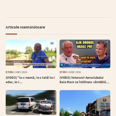
Articole Asemănătoare
ȘTIRI
6 IUNIE 2026
ȘTIRI
2 IUNIE 2026
(VIDEO) ”Io-s mamă, io-s tată! Io-i
(VIDEO) Veteranii Aeroclubului
aduc, io-i…
Baia Mare se întâlnesc sâmbătă…