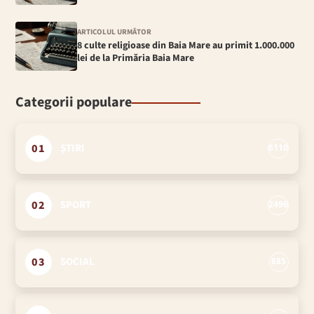
ARTICOLUL URMĂTOR
8 culte religioase din Baia Mare au primit 1.000.000
lei de la Primăria Baia Mare
Categorii populare
01
ȘTIRI
6110
02
SPORT
2496
03
SOCIAL
885