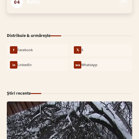
04
RURAL
295
Distribuie & urmărește
f
Facebook
𝕏
X
in
LinkedIn
wa
WhatsApp
Știri recente