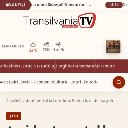
Fotografiile care au uimit Sebeșul! Nimeni nu-l mai recunoaște pe Eugen după ce a slăbit 60 de kilograme în 9 luni!
NOUTĂȚI
14:34
Parțial noros
MARAMUREȘ
23°C
78%
4 km/h
Alba
Bihor
Bistrița Năsăud
Cluj
Harghita
Hunedoara
Maramureș
Satu 
Acasă
Știri
Social
Economie
Cultură
Locuri
Editorial
⌄
⌄
⌄
⌄
Caut
Acasă
/
Accident mortal la Leordina: Pieton lovit de maşină
ȘTIRI