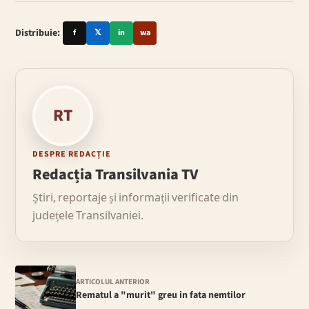
Distribuie:
f
𝕏
in
wa
RT
DESPRE REDACȚIE
Redacția Transilvania TV
Știri, reportaje și informații verificate din
județele Transilvaniei.
ARTICOLUL ANTERIOR
Rematul a "murit" greu in fata nemtilor