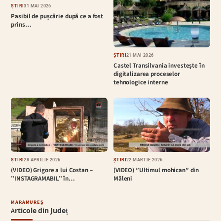
ȘTIRI
31 MAI 2026
Pasibil de pușcărie după ce a fost
prins…
ȘTIRI
21 MAI 2026
Castel Transilvania investește în
digitalizarea proceselor
tehnologice interne
ȘTIRI
28 APRILIE 2026
ȘTIRI
22 MARTIE 2026
(VIDEO) Grigore a lui Costan –
(VIDEO) ”Ultimul mohican” din
”INSTAGRAMABIL” în…
Măleni
MARAMUREȘ
Articole din Județ