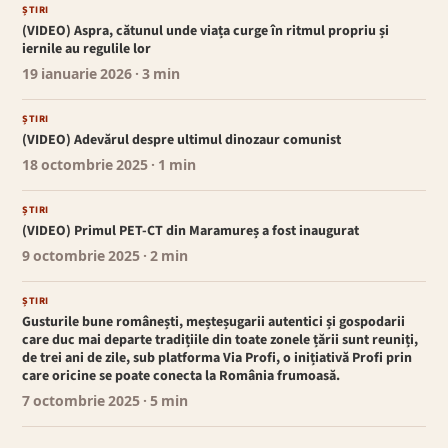
ȘTIRI
(VIDEO) Aspra, cătunul unde viața curge în ritmul propriu și
iernile au regulile lor
19 ianuarie 2026
· 3 min
ȘTIRI
(VIDEO) Adevărul despre ultimul dinozaur comunist
18 octombrie 2025
· 1 min
ȘTIRI
(VIDEO) Primul PET-CT din Maramureș a fost inaugurat
9 octombrie 2025
· 2 min
ȘTIRI
Gusturile bune românești, meșteșugarii autentici și gospodarii
care duc mai departe tradițiile din toate zonele țării sunt reuniți,
de trei ani de zile, sub platforma Via Profi, o inițiativă Profi prin
care oricine se poate conecta la România frumoasă.
7 octombrie 2025
· 5 min