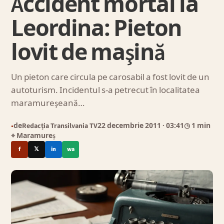
Accident mortal la
Leordina: Pieton
lovit de maşină
Un pieton care circula pe carosabil a fost lovit de un
autoturism. Incidentul s-a petrecut în localitatea
maramureşeană…
de
Redacția Transilvania TV
22 decembrie 2011
· 03:41
◷ 1 min
●
⌖ Maramureș
f
𝕏
in
wa