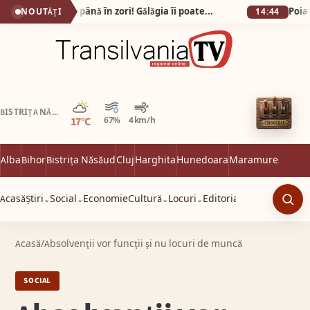
Gata cu petrecerile până în zori! Gălăgia îi poate costa pe scandalagii până la 12.000 de lei!
NOUTĂȚI
14:44
Parțial noros
BISTRIȚA NĂSĂUD
17°C
67%
4 km/h
Alba
Bihor
Bistrița Năsăud
Cluj
Harghita
Hunedoara
Maramureș
Satu 
Acasă
Știri
Social
Economie
Cultură
Locuri
Editorial
⌄
⌄
⌄
⌄
Caut
Acasă
/
Absolvenţii vor funcţii şi nu locuri de muncă
SOCIAL