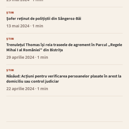
23 mai 2024
· 1 min
ȘTIRI
Șofer reținut de polițiștii din Sângeroz-Băi
13 mai 2024
· 1 min
ȘTIRI
Trenulețul Thomas își reia traseele de agrement în Parcul „Regele
Mihai I al României” din Bistrița
29 aprilie 2024
· 1 min
ȘTIRI
Năsăud: Acțiuni pentru verificarea persoanelor plasate în arest la
domiciliu sau control judiciar
22 aprilie 2024
· 1 min