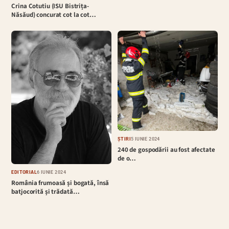
Crina Cotutiu (ISU Bistrița-
Năsăud) concurat cot la cot…
ȘTIRI
5 IUNIE 2024
240 de gospodării au fost afectate
de o…
EDITORIAL
6 IUNIE 2024
România frumoasă și bogată, însă
batjocorită și trădată…