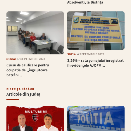
Absolvenţi, la Bistrița
SOCIAL
4 SEPTEMBRIE 2023
SOCIAL
27 SEPTEMBRIE 2023
3,26% – rata şomajului înregistrat
Cursu de calificare pentru
în evidenţele AJOFM…
ocupația de ,,îngrijitoare
bătrâni…
BISTRIȚA NĂSĂUD
Articole din Județ