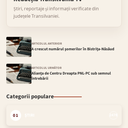
Știri, reportaje și informații verificate din
județele Transilvaniei.
ARTICOLUL ANTERIOR
A crescut numărul şomerilor în Bistriţa-Năsăud
ARTICOLUL URMĂTOR
Alianţa de Centru Dreapta PNL-PC sub semnul
întrebării
Categorii populare
01
ȘTIRI
2478