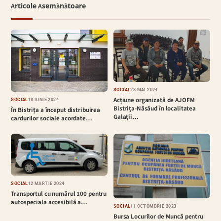
Articole Asemănătoare
SOCIAL
28 MAI 2024
Acțiune organizată de AJOFM
SOCIAL
18 IUNIE 2024
Bistriţa-Năsăud în localitatea
În Bistrița a început distribuirea
Galaţii…
cardurilor sociale acordate…
SOCIAL
12 MARTIE 2024
Transportul cu numărul 100 pentru
autospeciala accesibilă a…
SOCIAL
11 OCTOMBRIE 2023
Bursa Locurilor de Muncă pentru