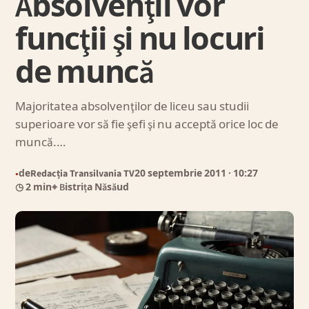
Absolvenţii vor
funcţii şi nu locuri
de muncă
Majoritatea absolvenţilor de liceu sau studii
superioare vor să fie şefi şi nu acceptă orice loc de
muncă.…
de
Redacția Transilvania TV
20 septembrie 2011
· 10:27
●
◷ 2 min
⌖ Bistrița Năsăud