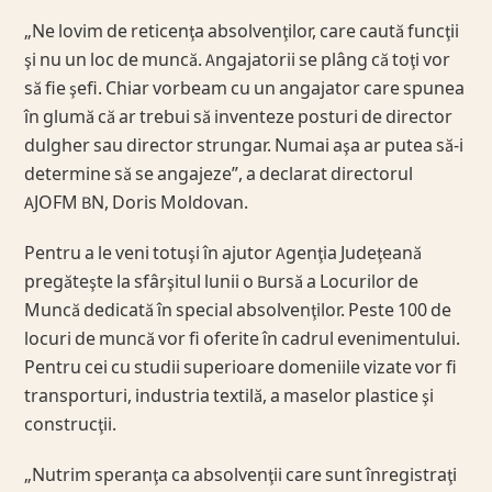
„Ne lovim de reticenţa absolvenţilor, care caută funcţii
şi nu un loc de muncă. Angajatorii se plâng că toţi vor
să fie şefi. Chiar vorbeam cu un angajator care spunea
în glumă că ar trebui să inventeze posturi de director
dulgher sau director strungar. Numai aşa ar putea să-i
determine să se angajeze”, a declarat directorul
AJOFM BN, Doris Moldovan.
Pentru a le veni totuşi în ajutor Agenţia Judeţeană
pregăteşte la sfârşitul lunii o Bursă a Locurilor de
Muncă dedicată în special absolvenţilor. Peste 100 de
locuri de muncă vor fi oferite în cadrul evenimentului.
Pentru cei cu studii superioare domeniile vizate vor fi
transporturi, industria textilă, a maselor plastice şi
construcţii.
„Nutrim speranţa ca absolvenţii care sunt înregistraţi