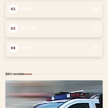
02
SOCIAL
768
03
POLITICĂ
365
04
SPORT
337
Știri recente