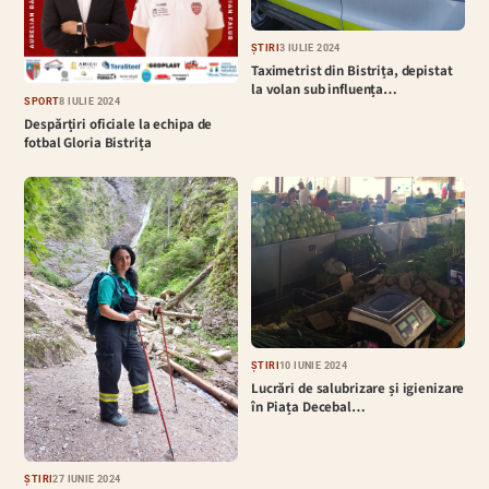
ȘTIRI
3 IULIE 2024
Taximetrist din Bistrița, depistat
la volan sub influența…
SPORT
8 IULIE 2024
Despărțiri oficiale la echipa de
fotbal Gloria Bistrița
ȘTIRI
10 IUNIE 2024
Lucrări de salubrizare și igienizare
în Piața Decebal…
ȘTIRI
27 IUNIE 2024