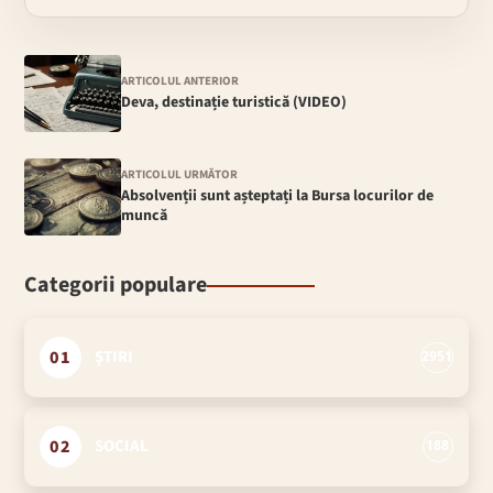
ARTICOLUL ANTERIOR
Deva, destinație turistică (VIDEO)
ARTICOLUL URMĂTOR
Absolvenții sunt așteptați la Bursa locurilor de
muncă
Categorii populare
01
ȘTIRI
2951
02
SOCIAL
188