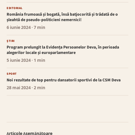
EDITORIAL
România frumoasă și bogată, însă batjocorită și trădată de o
șleahtă de pseudo-politicieni nemernici!
6 iunie 2024
· 7 min
ȘTIRI
Program prelungit la Evidența Persoanelor Deva, în perioada
alegerilor locale și europarlamentare
5 iunie 2024
· 1 min
SPORT
Noi rezultate de top pentru dansatorii sportivi de la CSM Deva
28 mai 2024
· 2 min
Articole Asemănătoare