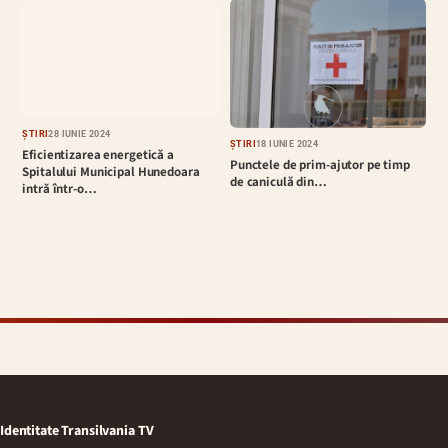
ȘTIRI
28 IUNIE 2024
ȘTIRI
18 IUNIE 2024
Eficientizarea energetică a
Punctele de prim-ajutor pe timp
Spitalului Municipal Hunedoara
de caniculă din…
intră într-o…
Identitate Transilvania TV