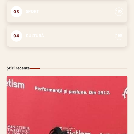
03
SPORT
185
04
CULTURĂ
160
Știri recente