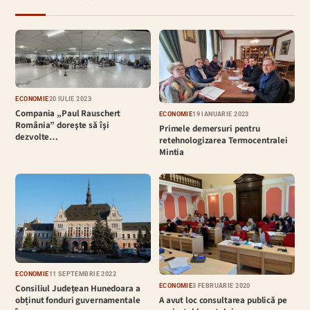
ECONOMIE
20 IULIE 2023
Compania „Paul Rauschert
ECONOMIE
19 IANUARIE 2023
România” doreşte să îşi
Primele demersuri pentru
dezvolte…
retehnologizarea Termocentralei
Mintia
ECONOMIE
11 SEPTEMBRIE 2022
ECONOMIE
3 FEBRUARIE 2020
Consiliul Județean Hunedoara a
A avut loc consultarea publică pe
obținut fonduri guvernamentale