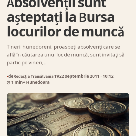
Absolvenții sunt
așteptați la Bursa
locurilor de muncă
Tinerii hunedoreni, proaspeți absolvenți care se
află în căutarea unui loc de muncă, sunt invitaţi să
participe vineri,…
de
Redacția Transilvania TV
22 septembrie 2011
· 10:12
●
◷ 1 min
⌖ Hunedoara