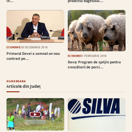
proiectul bugetului…
în…
ECONOMIE
28 DECEMBRIE 2018
Primarul Devei a semnat un nou
ECONOMIE
1 FEBRUARIE 2018
contract pe…
Deva: Program de sprijin pentru
crescătorii de porci…
HUNEDOARA
Articole din Județ
▶