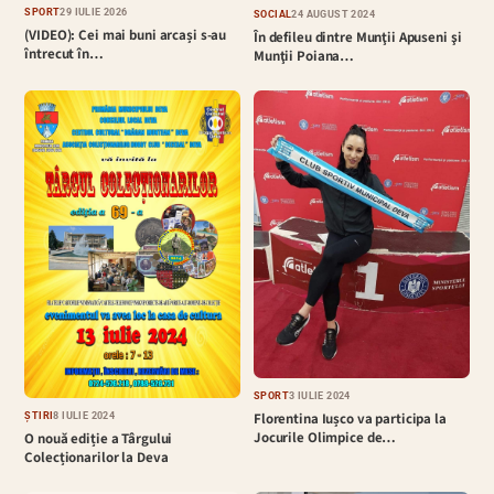
SPORT
29 IULIE 2026
SOCIAL
24 AUGUST 2024
(VIDEO): Cei mai buni arcași s-au
În defileu dintre Munţii Apuseni şi
întrecut în…
Munţii Poiana…
SPORT
3 IULIE 2024
Florentina Iușco va participa la
ȘTIRI
8 IULIE 2024
Jocurile Olimpice de…
O nouă ediție a Târgului
Colecționarilor la Deva