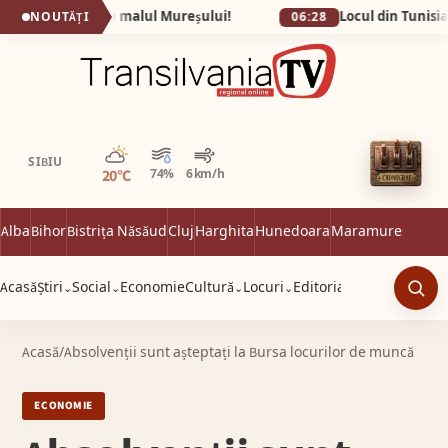
l secret de pe malul Mureșului!
NOUTĂȚI
06:28
Parțial noros
SIBIU
20°C
74%
6 km/h
Alba
Bihor
Bistrița Năsăud
Cluj
Harghita
Hunedoara
Maramureș
Satu 
Acasă
Știri
Social
Economie
Cultură
Locuri
Editorial
⌄
⌄
⌄
⌄
Caut
Acasă
/
Absolvenții sunt așteptați la Bursa locurilor de muncă
ECONOMIE