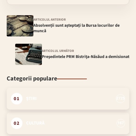
ARTICOLUL ANTERIOR
Absolvenții sunt așteptați la Bursa locurilor de
muncă
ARTICOLUL URMĂTOR
Preşedintele PRM Bistriţa-Năsăud a demisionat
Categorii populare
01
ȘTIRI
2725
02
CULTURĂ
167