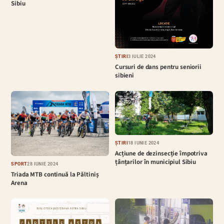
Sibiu
ȘTIRI
3 IULIE 2024
Cursuri de dans pentru seniorii
sibieni
ȘTIRI
18 IUNIE 2024
Acțiune de dezinsecție împotriva
țânțarilor în municipiul Sibiu
SPORT
28 IUNIE 2024
Triada MTB continuă la Păltiniș
Arena