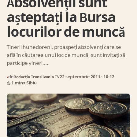
Absolvenții sunt
așteptați la Bursa
locurilor de muncă
Tinerii hunedoreni, proaspeți absolvenți care se
află în căutarea unui loc de muncă, sunt invitaţi să
participe vineri,…
de
Redacția Transilvania TV
22 septembrie 2011
· 10:12
●
◷ 1 min
⌖ Sibiu