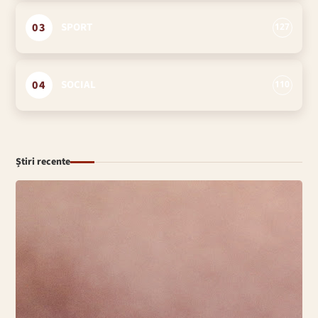
03
SPORT
127
04
SOCIAL
110
Știri recente