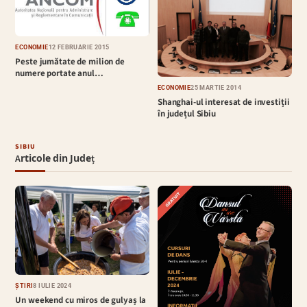
ECONOMIE
12 FEBRUARIE 2015
Peste jumătate de milion de
numere portate anul…
ECONOMIE
25 MARTIE 2014
Shanghai-ul interesat de investiții
în județul Sibiu
SIBIU
Articole din Județ
ȘTIRI
8 IULIE 2024
Un weekend cu miros de gulyaș la