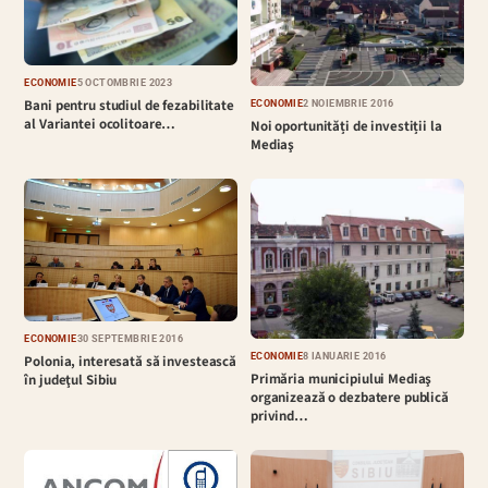
ECONOMIE
5 OCTOMBRIE 2023
Bani pentru studiul de fezabilitate
ECONOMIE
2 NOIEMBRIE 2016
al Variantei ocolitoare…
Noi oportunități de investiții la
Mediaş
ECONOMIE
30 SEPTEMBRIE 2016
ECONOMIE
8 IANUARIE 2016
Polonia, interesată să investească
Primăria municipiului Mediaş
în judeţul Sibiu
organizează o dezbatere publică
privind…