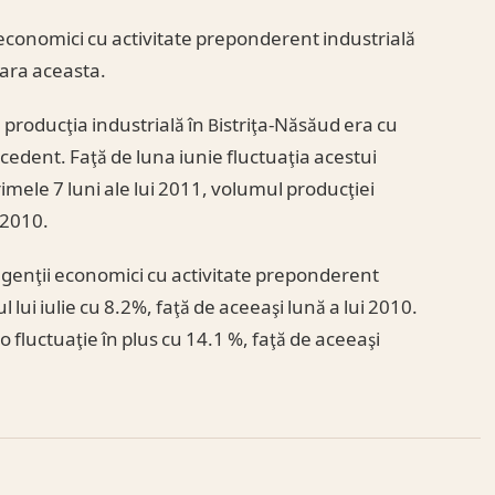
i economici cu activitate preponderent industrială
vara aceasta.
t, producţia industrială în Bistriţa-Năsăud era cu
cedent. Faţă de luna iunie fluctuaţia acestui
imele 7 luni ale lui 2011, volumul producţiei
 2010.
e agenţii economici cu activitate preponderent
l lui iulie cu 8.2%, faţă de aceeaşi lună a lui 2010.
 o fluctuaţie în plus cu 14.1 %, faţă de aceeaşi