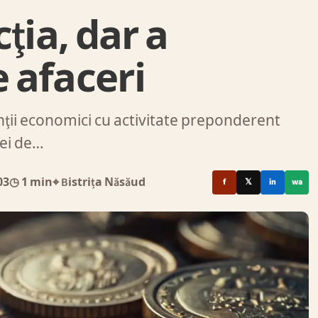
ţia, dar a
e afaceri
enţii economici cu activitate preponderent
rei de…
03
◷ 1 min
⌖ Bistrița Năsăud
f
𝕏
in
wa