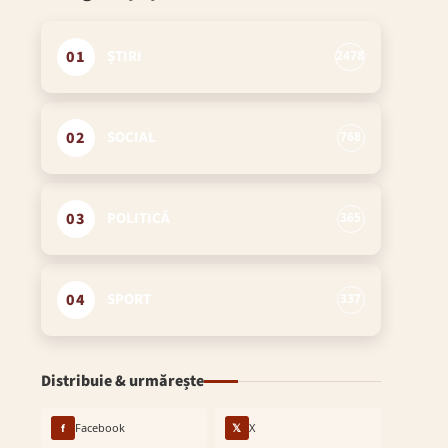
01
ȘTIRI
2478
02
SOCIAL
768
03
POLITICĂ
365
04
SPORT
337
Distribuie & urmărește
f
Facebook
𝕏
X