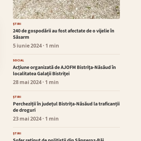
ȘTIRI
240 de gospodării au fost afectate de o vijelie în
Săsarm
5 iunie 2024
· 1 min
SOCIAL
Acțiune organizată de AJOFM Bistriţa-Năsăud în
localitatea Galaţii Bistriţei
28 mai 2024
· 1 min
ȘTIRI
Percheziții în județul Bistrița-Năsăud la traficanții
de droguri
23 mai 2024
· 1 min
ȘTIRI
Șofer reținut de polițiștii din Sângeroz-Băi