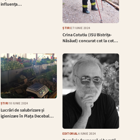
influența…
ȘTIRI
27 IUNIE 2024
Crina Cotutiu (ISU Bistrița-
Năsăud) concurat cot la cot…
ȘTIRI
10 IUNIE 2024
Lucrări de salubrizare și
igienizare în Piața Decebal…
EDITORIAL
6 IUNIE 2024