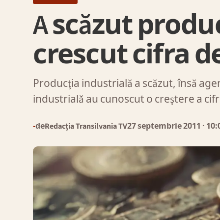
A scăzut produc
crescut cifra d
Producţia industrială a scăzut, însă ag
industrială au cunoscut o creştere a cif
de
Redacția Transilvania TV
27 septembrie 2011
· 10:
●