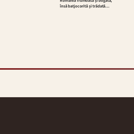
România frumoasă și bogată,
însă batjocorită și trădată…