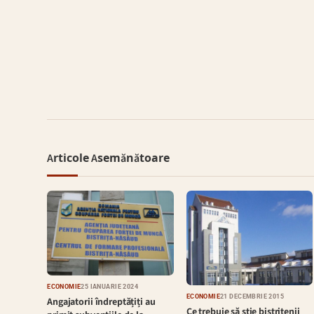
Articole Asemănătoare
ECONOMIE
25 IANUARIE 2024
ECONOMIE
21 DECEMBRIE 2015
Angajatorii îndreptățiți au
Ce trebuie să știe bistrițenii