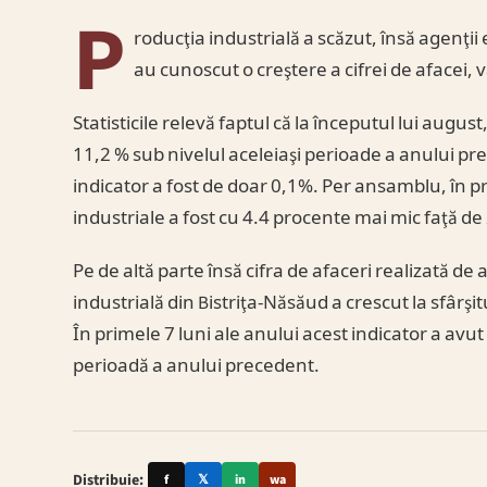
P
roducţia industrială a scăzut, însă agenţi
au cunoscut o creştere a cifrei de afacei, 
Statisticile relevă faptul că la începutul lui augus
11,2 % sub nivelul aceleiaşi perioade a anului pre
indicator a fost de doar 0,1%. Per ansamblu, în pr
industriale a fost cu 4.4 procente mai mic faţă de
Pe de altă parte însă cifra de afaceri realizată d
industrială din Bistriţa-Năsăud a crescut la sfârşitu
În primele 7 luni ale anului acest indicator a avut
perioadă a anului precedent.
Distribuie:
f
𝕏
in
wa