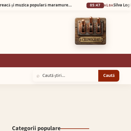
O întâlnire inedită între marea tragedie greacă și muzica populară maramureșeană, interpretată live de Grupul IZA
05:47
ALBA
⌕
Caută
Categorii populare