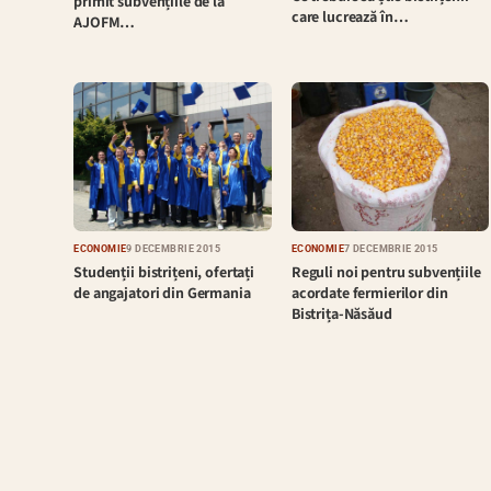
primit subvențiile de la
care lucrează în…
AJOFM…
ECONOMIE
9 DECEMBRIE 2015
ECONOMIE
7 DECEMBRIE 2015
Studenții bistrițeni, ofertați
Reguli noi pentru subvențiile
de angajatori din Germania
acordate fermierilor din
Bistrița-Năsăud