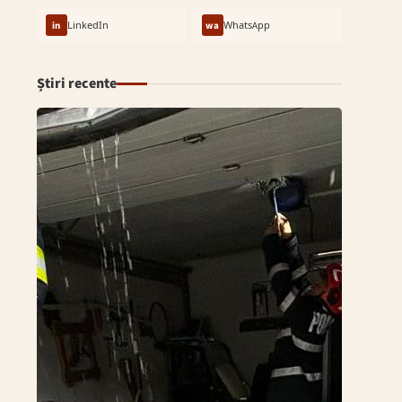
in
LinkedIn
wa
WhatsApp
Știri recente