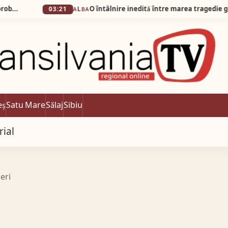
03:21
ALBA
eș
Satu Mare
Sălaj
Sibiu
rial
eri