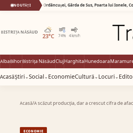
Silva logistic Services. Valea Ordâncușei, Gârda de Sus, Poarta lui Ionele, Corobana lui Gârda, Peșteră Scărișoara.
NOUTĂȚI
Parțial noros
BISTRIȚA NĂSĂUD
23°C
74%
4 km/h
Alba
Bihor
Bistrița Năsăud
Cluj
Harghita
Hunedoara
Maramur
Acasă
Știri
Social
Economie
Cultură
Locuri
Edito
⌄
⌄
⌄
⌄
Acasă
/
A scăzut producţia, dar a crescut cifra de afac
ECONOMIE