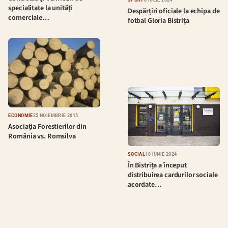
SPORT
8 IULIE 2024
specialitate la unităţi
Despărțiri oficiale la echipa de
comerciale…
fotbal Gloria Bistrița
ECONOMIE
25 NOIEMBRIE 2015
Asociația Forestierilor din
România vs. Romsilva
SOCIAL
18 IUNIE 2024
În Bistrița a început
distribuirea cardurilor sociale
acordate…