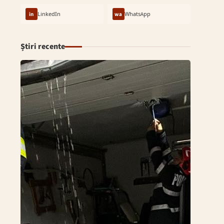
in
LinkedIn
wa
WhatsApp
Știri recente