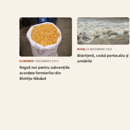
RURAL
24 NOIEMBRIE 2015
Bistrițenii, codul portocaliu și
urmările
ECONOMIE
7 DECEMBRIE 2015
Reguli noi pentru subvențiile
acordate fermierilor din
Bistrița-Năsăud