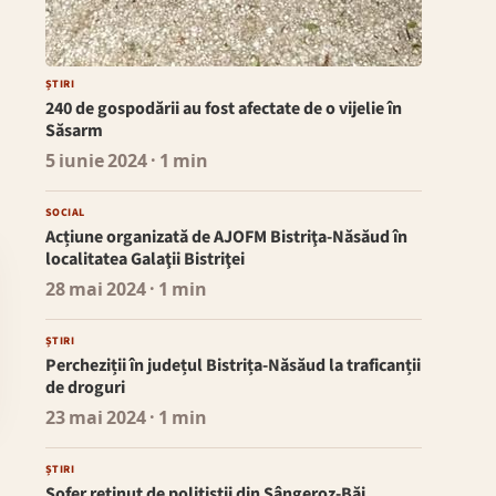
ȘTIRI
240 de gospodării au fost afectate de o vijelie în
Săsarm
5 iunie 2024
· 1 min
SOCIAL
Acțiune organizată de AJOFM Bistriţa-Năsăud în
localitatea Galaţii Bistriţei
28 mai 2024
· 1 min
ȘTIRI
Percheziții în județul Bistrița-Năsăud la traficanții
de droguri
23 mai 2024
· 1 min
ȘTIRI
Șofer reținut de polițiștii din Sângeroz-Băi