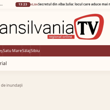
Secretul din Alba Iulia: locul care aduce mai mulți vizita
13:23
ALBA
eș
Satu Mare
Sălaj
Sibiu
rial
de inundaţii