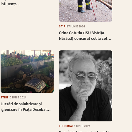
influența…
ȘTIRI
27 IUNIE 2024
Crina Cotutiu (ISU Bistrița-
Năsăud) concurat cot la cot…
ȘTIRI
10 IUNIE 2024
Lucrări de salubrizare și
igienizare în Piața Decebal…
EDITORIAL
6 IUNIE 2024