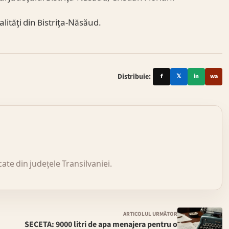
alităţi din Bistriţa-Năsăud.
Distribuie:
f
𝕏
in
wa
icate din județele Transilvaniei.
ARTICOLUL URMĂTOR
SECETA: 9000 litri de apa menajera pentru o