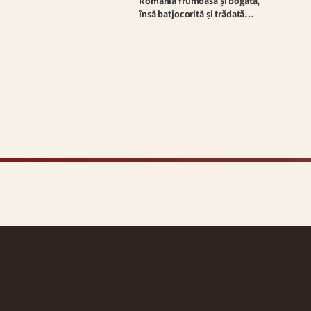
România frumoasă și bogată,
însă batjocorită și trădată…