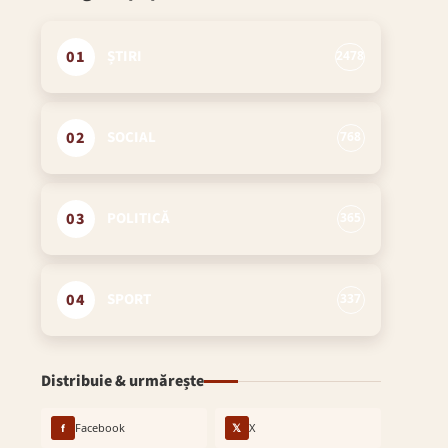
01
ȘTIRI
2478
02
SOCIAL
768
03
POLITICĂ
365
04
SPORT
337
Distribuie & urmărește
f
Facebook
𝕏
X