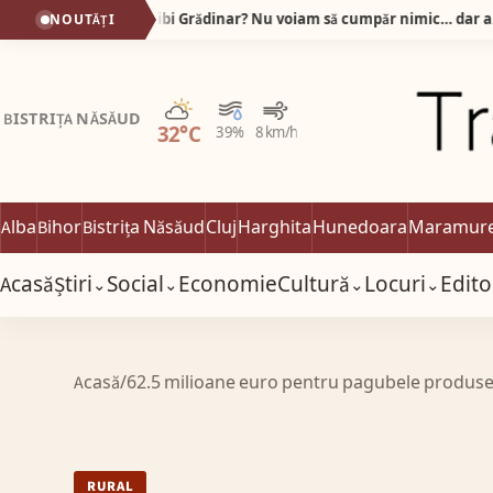
De ce stau oamenii la rând la Tibi Grădinar? Nu voiam să cumpăr nimic… dar am plecat cu sacoșa plină!
NOUTĂȚI
Parțial noros
BISTRIȚA NĂSĂUD
32°C
39%
8 km/h
Alba
Bihor
Bistrița Năsăud
Cluj
Harghita
Hunedoara
Maramur
Acasă
Știri
Social
Economie
Cultură
Locuri
Edito
⌄
⌄
⌄
⌄
Acasă
/
62.5 milioane euro pentru pagubele produse 
RURAL