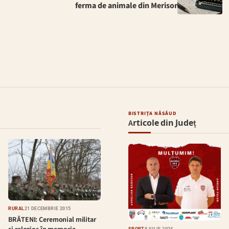
ferma de animale din Merisor
BISTRIȚA NĂSĂUD
Articole din Județ
RURAL
21 DECEMBRIE 2015
BRĂTENI: Ceremonial militar