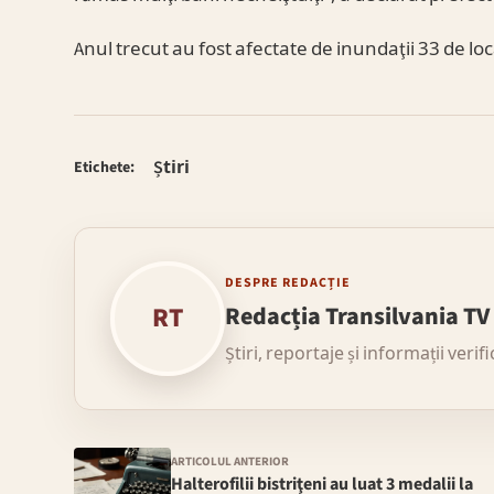
Anul trecut au fost afectate de inundaţii 33 de loc
Știri
Etichete:
DESPRE REDACȚIE
RT
Redacția Transilvania TV
Știri, reportaje și informații verif
ARTICOLUL ANTERIOR
Halterofilii bistriţeni au luat 3 medalii la