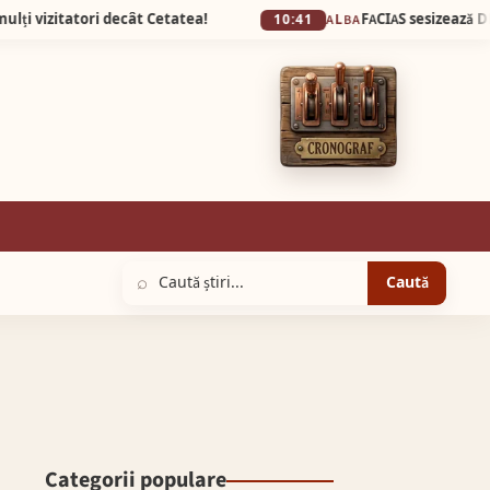
tori decât Cetatea!
10:41
ALBA
⌕
Caută
Categorii populare