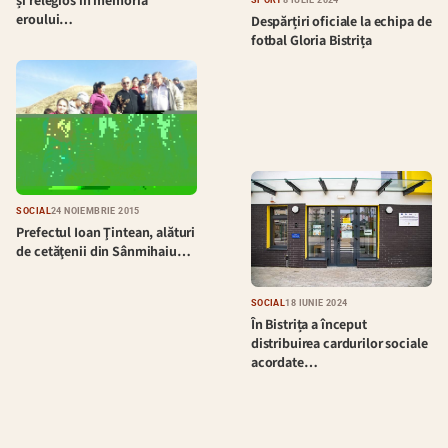
și relegios în memoria
SPORT
8 IULIE 2024
eroului…
Despărțiri oficiale la echipa de
fotbal Gloria Bistrița
SOCIAL
24 NOIEMBRIE 2015
Prefectul Ioan Ţintean, alături
de cetăţenii din Sânmihaiu…
SOCIAL
18 IUNIE 2024
În Bistrița a început
distribuirea cardurilor sociale
acordate…