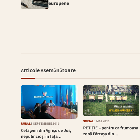
europene
Articole Asemănătoare
SOCIAL
5 MAI 2016
RURAL
8 SEPTEMBRIE 2016
PETIȚIE – pentru ca frumoasa
Cetățenii din Agrișu de Jos,
zonă Fărcașa din…
neputincioși în fața…