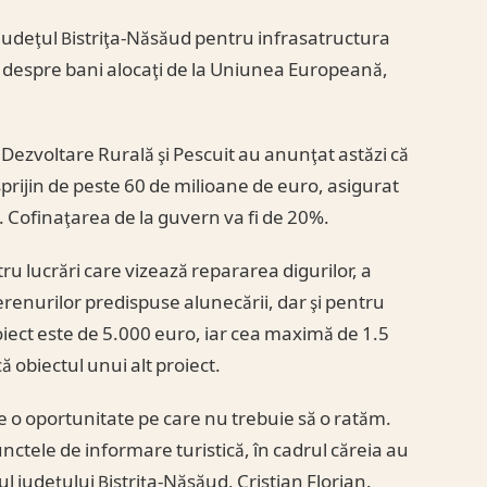
e judeţul Bistriţa-Năsăud pentru infrasatructura
m despre bani alocaţi de la Uniunea Europeană,
.
 Dezvoltare Rurală şi Pescuit au anunţat astăzi că
rijin de peste 60 de milioane de euro, asigurat
 Cofinaţarea de la guvern va fi de 20%.
tru lucrări care vizează repararea digurilor, a
renurilor predispuse alunecării, dar şi pentru
oiect este de 5.000 euro, iar cea maximă de 1.5
ă obiectul unui alt proiect.
e o oportunitate pe care nu trebuie să o ratăm.
unctele de informare turistică, în cadrul căreia au
l judeţului Bistriţa-Năsăud, Cristian Florian.