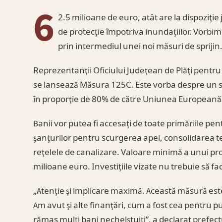
6
2.5 milioane de euro, atât are la dispoziţi
de protecţie împotriva inundaţiilor. Vorbi
prin intermediul unei noi măsuri de sprijin
Reprezentanţii Oficiului Judeţean de Plăţi pentru
se lansează Măsura 125C. Este vorba despre un sp
în proporţie de 80% de către Uniunea Europeană.
Banii vor putea fi accesaţi de toate primăriile pen
şanţurilor pentru scurgerea apei, consolidarea te
reţelele de canalizare. Valoare minimă a unui pr
milioane euro. Investiţiile vizate nu trebuie să fac
„Atenţie şi implicare maximă. Această măsură est
Am avut şi alte finanţări, cum a fost cea pentru p
rămas mulţi bani nechelştuiţi”, a declarat prefectu