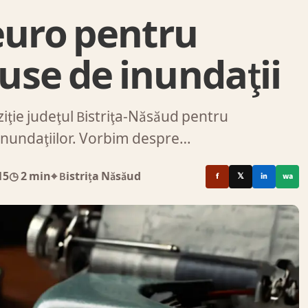
euro pentru
use de inundaţii
ziţie judeţul Bistriţa-Năsăud pentru
 inundaţiilor. Vorbim despre…
15
◷ 2 min
⌖ Bistrița Năsăud
f
𝕏
in
wa