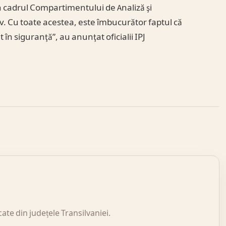
in cadrul Compartimentului de Analiză şi
iv. Cu toate acestea, este îmbucurător faptul că
 în siguranţă”, au anunţat oficialii IPJ
icate din județele Transilvaniei.