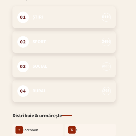
01
ȘTIRI
6110
02
SPORT
2496
03
SOCIAL
885
04
RURAL
295
Distribuie & urmărește
f
Facebook
𝕏
X