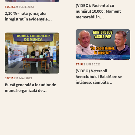
(VIDEO): Pacientul cu
SOCIAL
26 IULIE 2023
numărul 10.000! Moment
2,10 % – rata şomajului
memorabil în…
înregistrat în evidenţele…
ȘTIRI
2 IUNIE 2026
(VIDEO) Veteranii
Aeroclubului Baia Mare se
SOCIAL
11 MAI 2023
întâlnesc sâmbătă…
Bursă generală a locurilor de
muncă organizată de…