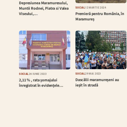
Depresiunea Maramuresului,
Muntii Rodnei, Piatra si Valea
SOCIAL
12 MARTIE 2024
Premieră pentru România, în
Viseului,…
Maramureș
SOCIAL
29 MAI 2023
SOCIAL
26 IUNIE 2023
Dascălii maramureșeni au
2,11 % , rata şomajului
ieșit în stradă
înregistrat în evidenţele…