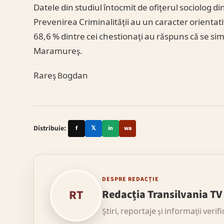
Datele din studiul întocmit de ofiţerul sociolog d
Prevenirea Criminalităţii au un caracter orientat
68,6 % dintre cei chestionaţi au răspuns că se simt
Maramureş.
Rareş Bogdan
Distribuie:
f
𝕏
in
wa
DESPRE REDACȚIE
RT
Redacția Transilvania TV
Știri, reportaje și informații verif