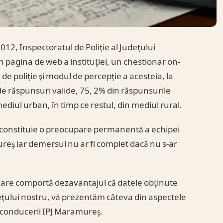
12, Inspectoratul de Poliţie al Judeţului
n pagina de web a instituţiei, un chestionar on-
 de poliţie şi modul de percepţie a acesteia, la
 de răspunsuri valide, 75, 2% din răspunsurile
mediul urban, în timp ce restul, din mediul rural.
ţie constituie o preocupare permanentă a echipei
reş iar demersul nu ar fi complet dacă nu s-ar
 care comportă dezavantajul că datele obţinute
deţului nostru, vă prezentăm câteva din aspectele
ia conducerii IPJ Maramureş.