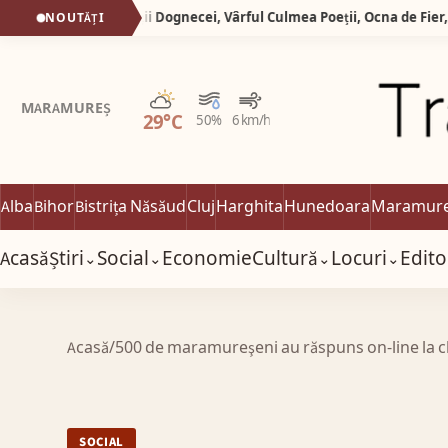
Silva Logistic Services. Munții Dognecei, Vârful Culmea Poeții, Ocna de Fier, zone desprinse dintr-o poveste în care timpul a uitat să mai grabească pașii oamenilor.
NOUTĂȚI
Parțial noros
MARAMUREȘ
29°C
50%
6 km/h
Alba
Bihor
Bistrița Năsăud
Cluj
Harghita
Hunedoara
Maramur
Acasă
Știri
Social
Economie
Cultură
Locuri
Edito
⌄
⌄
⌄
⌄
Acasă
/
500 de maramureşeni au răspuns on-line la 
SOCIAL