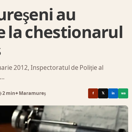
reşeni au
e la chestionarul
ş
rie 2012, Inspectoratul de Poliţie al
a…
 2 min
⌖ Maramureș
f
𝕏
in
wa