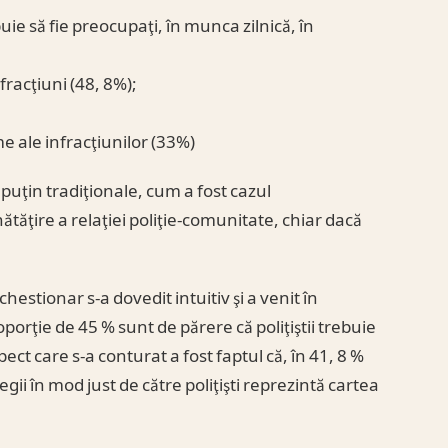
uie să fie preocupaţi, în munca zilnică, în
fracţiuni (48, 8%);
e ale infracţiunilor (33%)
 puţin tradiţionale, cum a fost cazul
ătăţire a relaţiei poliţie-comunitate, chiar dacă
chestionar s-a dovedit intuitiv şi a venit în
orţie de 45 % sunt de părere că poliţiştii trebuie
spect care s-a conturat a fost faptul că, în 41, 8 %
gii în mod just de către poliţişti reprezintă cartea