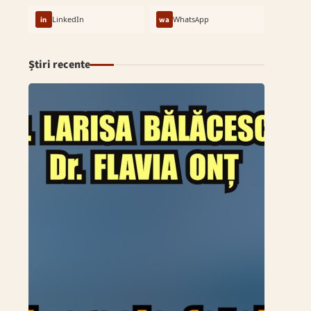
in
LinkedIn
wa
WhatsApp
Știri recente