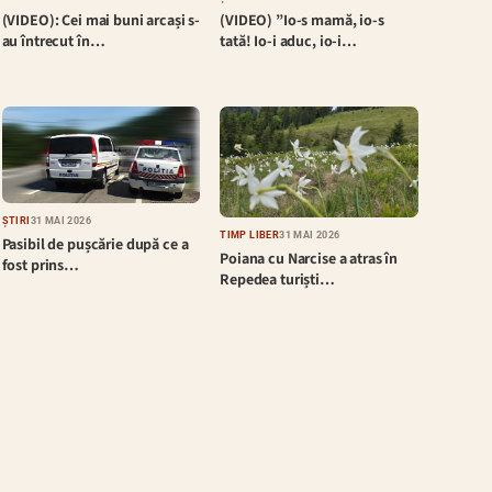
(VIDEO): Cei mai buni arcași s-
(VIDEO) ”Io-s mamă, io-s
au întrecut în…
tată! Io-i aduc, io-i…
ȘTIRI
31 MAI 2026
TIMP LIBER
31 MAI 2026
Pasibil de pușcărie după ce a
Poiana cu Narcise a atras în
fost prins…
Repedea turiști…