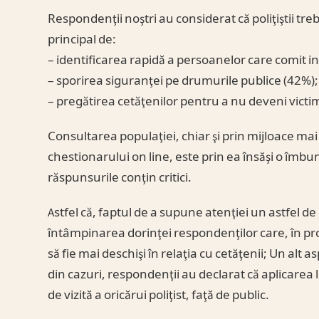
Respondenţii noştri au considerat că poliţiştii treb
principal de:
– identificarea rapidă a persoanelor care comit in
– sporirea siguranţei pe drumurile publice (42%);
– pregătirea cetăţenilor pentru a nu deveni victim
Consultarea populaţiei, chiar şi prin mijloace mai
chestionarului on line, este prin ea însăşi o îmbun
răspunsurile conţin critici.
Astfel că, faptul de a supune atenţiei un astfel de 
întâmpinarea dorinţei respondenţilor care, în prop
să fie mai deschişi în relaţia cu cetăţenii; Un alt a
din cazuri, respondenţii au declarat că aplicarea le
de vizită a oricărui poliţist, faţă de public.