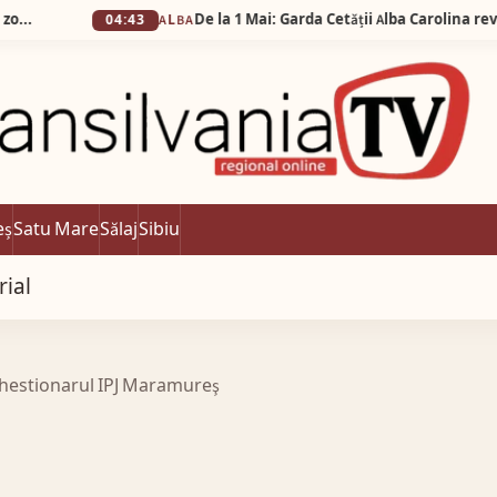
04:43
ALBA
eș
Satu Mare
Sălaj
Sibiu
rial
chestionarul IPJ Maramureş