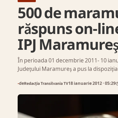
500 de maramu
răspuns on-lin
IPJ Maramure
În perioada 01 decembrie 2011- 10 ianua
Judeţului Maramureş a pus la dispoziţi
de
Redacția Transilvania TV
18 ianuarie 2012
· 05:29
◷
●