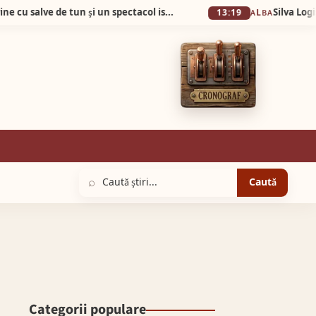
De la 1 Mai: Garda Cetății Alba Carolina revine cu salve de tun și un spectacol istoric de excepție
13:19
ALBA
⌕
Caută
Categorii populare