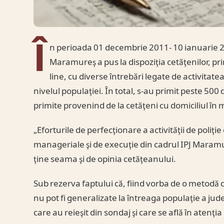
Î
n perioada 01 decembrie 2011- 10 ianuarie 20
Maramureş a pus la dispoziţia cetăţenilor, pri
line, cu diverse întrebări legate de activitatea
nivelul populaţiei. În total, s-au primit peste 500
primite provenind de la cetăţeni cu domiciliul în 
„Eforturile de perfecţionare a activităţii de poli
manageriale şi de execuţie din cadrul IPJ Maramu
ţine seama şi de opinia cetăţeanului.
Sub rezerva faptului că, fiind vorba de o metodă
nu pot fi generalizate la întreaga populaţie a ju
care au reieşit din sondaj şi care se află în atenţ