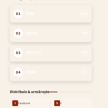
01
ȘTIRI
2478
02
SOCIAL
768
03
POLITICĂ
365
04
SPORT
337
Distribuie & urmărește
f
Facebook
𝕏
X