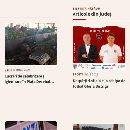
BISTRIȚA NĂSĂUD
Articole din Județ
ȘTIRI
10 IUNIE 2024
SPORT
8 IULIE 2024
Lucrări de salubrizare și
Despărțiri oficiale la echipa de
igienizare în Piața Decebal…
fotbal Gloria Bistrița