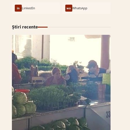
in
LinkedIn
wa
WhatsApp
Știri recente