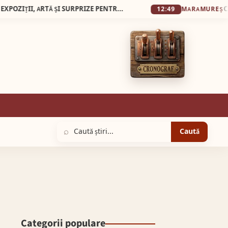
23 MAI 2026, NOAPTEA MUZEELOR LA SEBEȘ: EXPOZIȚII, ARTĂ ȘI SURPRIZE PENTRU VIZITATORI
Castel Transi
12:49
MARAMUREȘ
⌕
Caută
Categorii populare