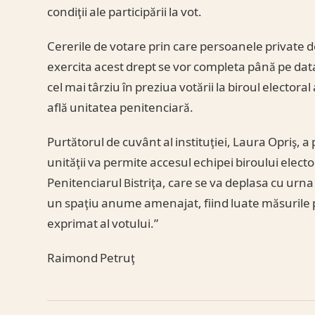
condiţii ale participării la vot.
Cererile de votare prin care persoanele private de 
exercita acest drept se vor completa până pe data
cel mai târziu în preziua votării la biroul electoral 
află unitatea penitenciară.
Purtătorul de cuvânt al instituţiei, Laura Opriş, a
unităţii va permite accesul echipei biroului elector
Penitenciarul Bistriţa, care se va deplasa cu urna 
un spaţiu anume amenajat, fiind luate măsurile p
exprimat al votului.”
Raimond Petruţ