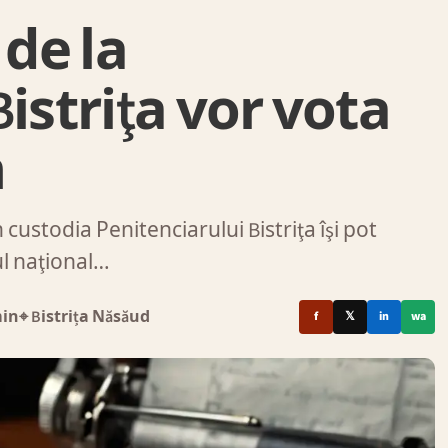
 de la
istriţa vor vota
m
 custodia Penitenciarului Bistriţa îşi pot
ul naţional…
min
⌖ Bistrița Năsăud
f
𝕏
in
wa