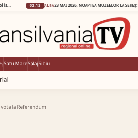
02:13
ALBA
eș
Satu Mare
Sălaj
Sibiu
rial
or vota la Referendum