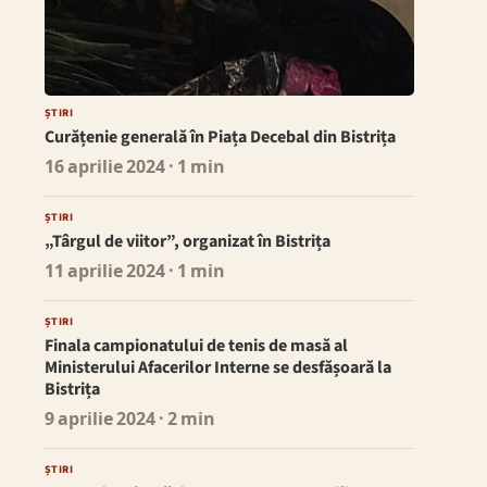
ȘTIRI
Curățenie generală în Piața Decebal din Bistrița
16 aprilie 2024
· 1 min
ȘTIRI
„Târgul de viitor”, organizat în Bistrița
11 aprilie 2024
· 1 min
ȘTIRI
Finala campionatului de tenis de masă al
Ministerului Afacerilor Interne se desfășoară la
Bistrița
9 aprilie 2024
· 2 min
ȘTIRI