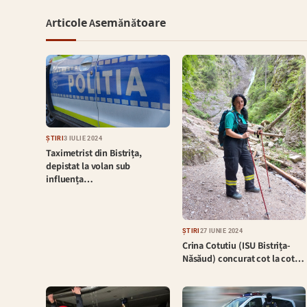
Articole Asemănătoare
ȘTIRI
3 IULIE 2024
Taximetrist din Bistrița,
depistat la volan sub
influența…
ȘTIRI
27 IUNIE 2024
Crina Cotutiu (ISU Bistrița-
Năsăud) concurat cot la cot…