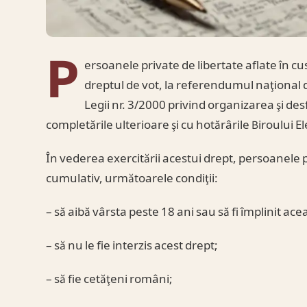
P
ersoanele private de libertate aflate în cus
dreptul de vot, la referendumul naţional d
Legii nr. 3/2000 privind organizarea şi de
completările ulterioare şi cu hotărârile Biroului E
În vederea exercitării acestui drept, persoanele p
cumulativ, următoarele condiţii:
– să aibă vârsta peste 18 ani sau să fi împlinit ace
– să nu le fie interzis acest drept;
– să fie cetăţeni români;