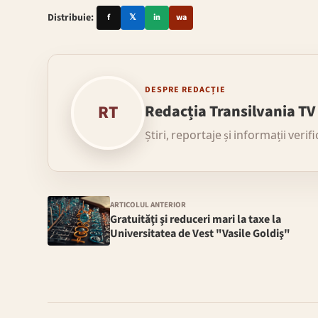
Distribuie:
f
𝕏
in
wa
DESPRE REDACȚIE
RT
Redacția Transilvania TV
Știri, reportaje și informații verif
ARTICOLUL ANTERIOR
Gratuităţi şi reduceri mari la taxe la
Universitatea de Vest "Vasile Goldiş"