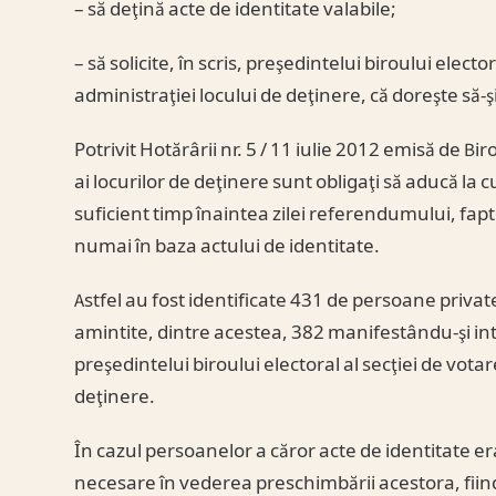
– să deţină acte de identitate valabile;
– să solicite, în scris, preşedintelui biroului elect
administraţiei locului de deţinere, că doreşte să-
Potrivit Hotărârii nr. 5 / 11 iulie 2012 emisă de Bir
ai locurilor de deţinere sunt obligaţi să aducă la 
suficient timp înaintea zilei referendumului, fapt
numai în baza actului de identitate.
Astfel au fost identificate 431 de persoane private
amintite, dintre acestea, 382 manifestându-şi inte
preşedintelui biroului electoral al secţiei de vota
deţinere.
În cazul persoanelor a căror acte de identitate 
necesare în vederea preschimbării acestora, fiin