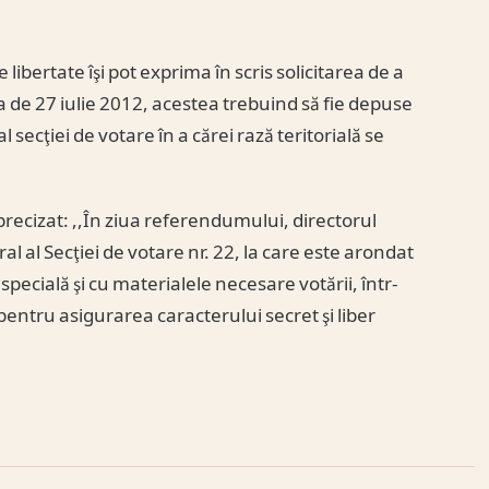
libertate îşi pot exprima în scris solicitarea de a
 de 27 iulie 2012, acestea trebuind să fie depuse
al secţiei de votare în a cărei rază teritorială se
 precizat: ,,În ziua referendumului, directorul
al al Secţiei de votare nr. 22, la care este arondat
specială şi cu materialele necesare votării, într-
entru asigurarea caracterului secret şi liber