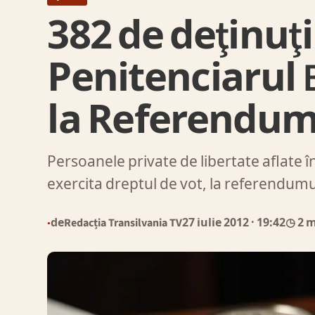
382 de deţinuţi
Penitenciarul B
la Referendu
Persoanele private de libertate aflate în
exercita dreptul de vot, la referendum
de
Redacția Transilvania TV
27 iulie 2012
· 19:42
◷ 2 
●