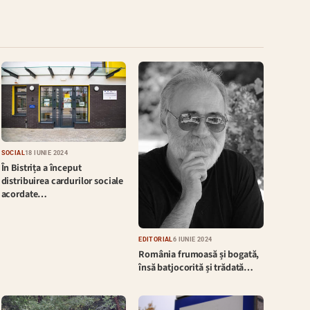
SOCIAL
18 IUNIE 2024
În Bistrița a început
distribuirea cardurilor sociale
acordate…
EDITORIAL
6 IUNIE 2024
România frumoasă și bogată,
însă batjocorită și trădată…