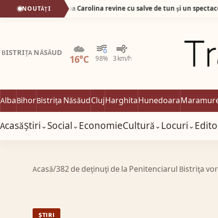
De la 1 Mai: Garda Cetății Alba Carolina revine cu salve de tun și un spectacol istoric de excepție
NOUTĂȚI
Ceață
BISTRIȚA NĂSĂUD
16°C
98%
3 km/h
Alba
Bihor
Bistrița Năsăud
Cluj
Harghita
Hunedoara
Maramur
Acasă
Știri
Social
Economie
Cultură
Locuri
Edito
⌄
⌄
⌄
⌄
Acasă
/
382 de deţinuţi de la Penitenciarul Bistriţa v
ȘTIRI