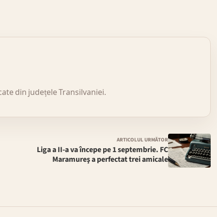
icate din județele Transilvaniei.
ARTICOLUL URMĂTOR
Liga a II-a va începe pe 1 septembrie. FC
Maramureş a perfectat trei amicale