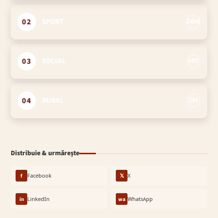
02
SPORT
2496
03
SOCIAL
885
04
RURAL
295
Distribuie & urmărește
f
Facebook
𝕏
X
in
LinkedIn
wa
WhatsApp