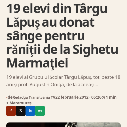
19 elevi din Târgu
Lăpuş au donat
sânge pentru
răniţii de la Sighetu
Marmaţiei
19 elevi ai Grupului Şcolar Târgu Lăpuş, toţi peste 18
ani şi prof. Augustin Oniga, de la aceeaşi…
de
Redacția Transilvania TV
22 februarie 2012
· 05:26
◷ 1 min
●
⌖ Maramureș
f
𝕏
in
wa