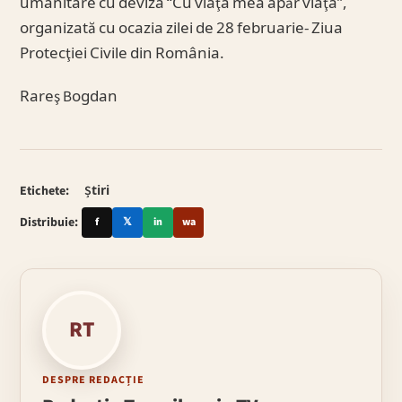
umanitare cu deviza “Cu viaţa mea apăr viaţa”,
organizată cu ocazia zilei de 28 februarie- Ziua
Protecţiei Civile din România.
Rareş Bogdan
Etichete:
Știri
Distribuie:
f
𝕏
in
wa
RT
DESPRE REDACȚIE