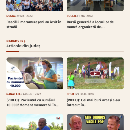
SOCIAL
29 MAI 2023
SOCIAL
11 MAI 2023
Dascălii maramureșeni au ieșit în
Bursă generală a locurilor de
stradă
muncă organizată de…
MARAMUREȘ
Articole din Județ
▶
SĂNĂTATE
3 AUGUST 2026
SPORT
29 IULIE 2026
(VIDEO): Pacientul cu numărul
(VIDEO): Cei mai buni arcași s-au
10.000! Moment memorabil în…
întrecut în…