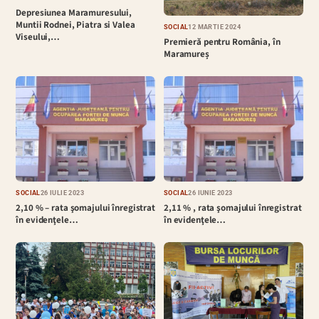
Depresiunea Maramuresului,
Muntii Rodnei, Piatra si Valea
SOCIAL
12 MARTIE 2024
Viseului,…
Premieră pentru România, în
Maramureș
SOCIAL
26 IULIE 2023
SOCIAL
26 IUNIE 2023
2,10 % – rata şomajului înregistrat
2,11 % , rata şomajului înregistrat
în evidenţele…
în evidenţele…