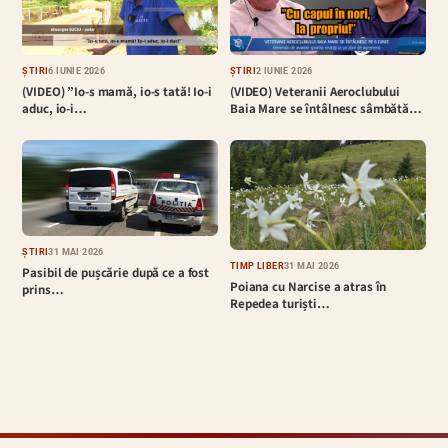
ȘTIRI
6 IUNIE 2026
ȘTIRI
2 IUNIE 2026
(VIDEO) ”Io-s mamă, io-s tată! Io-i
(VIDEO) Veteranii Aeroclubului
aduc, io-i…
Baia Mare se întâlnesc sâmbătă…
ȘTIRI
31 MAI 2026
TIMP LIBER
31 MAI 2026
Pasibil de pușcărie după ce a fost
Poiana cu Narcise a atras în
prins…
Repedea turiști…